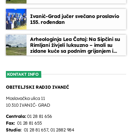
Melodija dana
Ivanić-Grad jučer svečano proslavio
08:10 - 08:15
155. rođendan
Glazbeni blok
Arheologinja Lea Čataj: Na Sipčini su
08:15 - 08:45
Rimljani živjeli luksuzno – imali su
zidane kuće sa podnim grijanjem i
oslikanim zidovima
Vijesti
08:45 - 09:00
KONTAKT INFO
OBITELJSKI RADIO IVANIĆ
Radio vremeplov
radnim danom i subotom u 9,00 (do 5
Moslavačka ulica 11
min), repriza u 16,30
10 310 IVANIĆ- GRAD
09:00 - 09:40
Centrala:
01 28 81 656
Fax:
01 28 81 655
Studio:
01 28 81 657, 01 2882 984