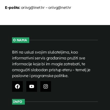
E-pošta:
oriivg@inet.hr – oriivg@net.hr
O NAMA
Biti na usluzi svojim slušateljima, kao
informativni servis građanima pružiti sve
informacije koje bi im mogle zatrebati, te
omogućiti slobodan pristup eteru – temelj je
poslovne i programske politike.
INFO