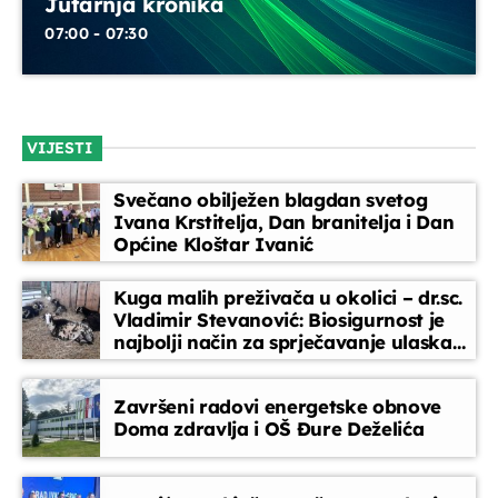
Jutarnja kronika
07:00 - 07:30
Glazbeni blok
07:35 - 08:00
Melodija dana
VIJESTI
08:00 - 08:15
Svečano obilježen blagdan svetog
Ivana Krstitelja, Dan branitelja i Dan
Glazbeni blok
Općine Kloštar Ivanić
08:15 - 08:45
Kuga malih preživača u okolici – dr.sc.
Vladimir Stevanović: Biosigurnost je
Vijesti
najbolji način za sprječavanje ulaska
08:45 - 09:00
bolesti
Završeni radovi energetske obnove
Doma zdravlja i OŠ Đure Deželića