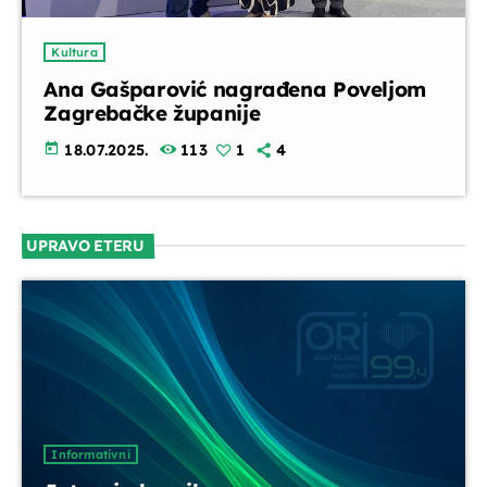
UPRAVO ETERU
Kultura
Ana Gašparović nagrađena Poveljom
Zagrebačke županije
today
18.07.2025.
113
1
4
Informativni
Jutarnja kronika
UPRAVO ETERU
07:00 - 07:30
DANAS NA PROGRAMU
Servisne informacije
Informativni
07:30 - 07:35