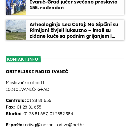
Ivanić-Grad jučer svečano proslavio
155. rođendan
Arheologinja Lea Čataj: Na Sipčini su
Rimljani živjeli luksuzno – imali su
zidane kuće sa podnim grijanjem i
oslikanim zidovima
KONTAKT INFO
OBITELJSKI RADIO IVANIĆ
Moslavačka ulica 11
10 310 IVANIĆ- GRAD
Centrala:
01 28 81 656
Fax:
01 28 81 655
Studio:
01 28 81 657, 01 2882 984
E-pošta:
oriivg@inet.hr – oriivg@net.hr