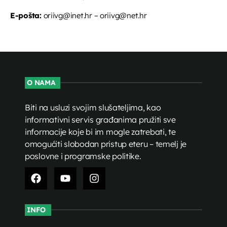
E-pošta:
oriivg@inet.hr – oriivg@net.hr
O NAMA
Biti na usluzi svojim slušateljima, kao
informativni servis građanima pružiti sve
informacije koje bi im mogle zatrebati, te
omogućiti slobodan pristup eteru – temelj je
poslovne i programske politike.
INFO