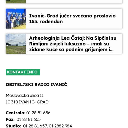
Kronika tjedna
Ivanić-Grad jučer svečano proslavio
13:30 - 13:50
155. rođendan
Glazbeni blok
Arheologinja Lea Čataj: Na Sipčini su
13:50 - 14:30
Rimljani živjeli luksuzno – imali su
zidane kuće sa podnim grijanjem i
oslikanim zidovima
Slušatelji uređuju
14:30 - 15:45
KONTAKT INFO
OBITELJSKI RADIO IVANIĆ
EPP reklame
15:45 - 16:00
Moslavačka ulica 11
10 310 IVANIĆ- GRAD
Centrala:
01 28 81 656
Fax:
01 28 81 655
Studio:
01 28 81 657, 01 2882 984