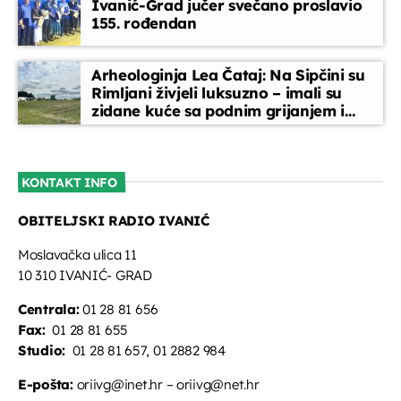
Ivanić-Grad jučer svečano proslavio
155. rođendan
Arheologinja Lea Čataj: Na Sipčini su
Rimljani živjeli luksuzno – imali su
zidane kuće sa podnim grijanjem i
oslikanim zidovima
KONTAKT INFO
OBITELJSKI RADIO IVANIĆ
Moslavačka ulica 11
10 310 IVANIĆ- GRAD
Centrala:
01 28 81 656
Fax:
01 28 81 655
Studio:
01 28 81 657, 01 2882 984
E-pošta:
oriivg@inet.hr – oriivg@net.hr