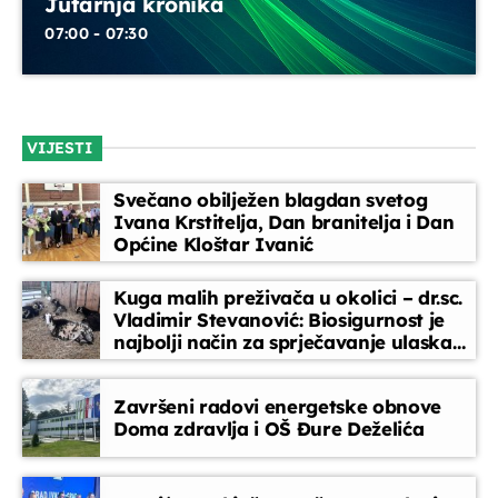
Jutarnja kronika
07:00 - 07:30
Horoskop
08:00 - 08:10
Melodija dana
VIJESTI
08:10 - 08:15
Svečano obilježen blagdan svetog
Ivana Krstitelja, Dan branitelja i Dan
Glazbeni blok
Općine Kloštar Ivanić
08:15 - 08:45
Kuga malih preživača u okolici – dr.sc.
Vladimir Stevanović: Biosigurnost je
Vijesti
najbolji način za sprječavanje ulaska
08:45 - 09:00
bolesti
Završeni radovi energetske obnove
Doma zdravlja i OŠ Đure Deželića