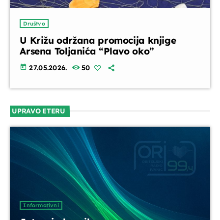
UPRAVO ETERU
Društvo
U Križu održana promocija knjige
Arsena Toljanića “Plavo oko”
today
27.05.2026.
50
Informativni
Jutarnja kronika
UPRAVO ETERU
07:00 - 07:30
DANAS NA PROGRAMU
Servisne informacije
Informativni
07:30 - 08:00