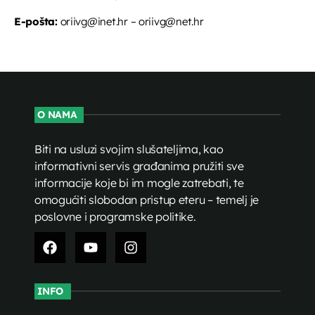
E-pošta:
oriivg@inet.hr – oriivg@net.hr
O NAMA
Biti na usluzi svojim slušateljima, kao
informativni servis građanima pružiti sve
informacije koje bi im mogle zatrebati, te
omogućiti slobodan pristup eteru – temelj je
poslovne i programske politike.
INFO