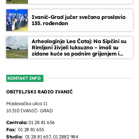
EPP reklame
Ivanić-Grad jučer svečano proslavio
09:45 - 10:00
155. rođendan
Telefonski oglasi
Arheologinja Lea Čataj: Na Sipčini su
10:00 - 10:15
Rimljani živjeli luksuzno – imali su
zidane kuće sa podnim grijanjem i
oslikanim zidovima
Vijesti
10:45 - 11:00
KONTAKT INFO
OBITELJSKI RADIO IVANIĆ
Iz rada lokalne samouprave – Općina
Kloštar Ivanić
Moslavačka ulica 11
11:00 - 11:30
10 310 IVANIĆ- GRAD
Centrala:
01 28 81 656
Fax:
01 28 81 655
Studio:
01 28 81 657, 01 2882 984