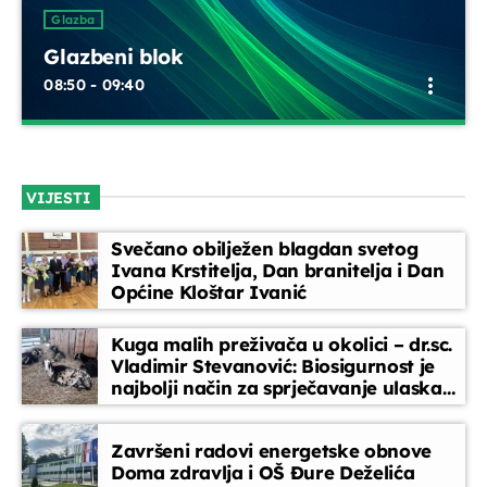
UPRAVO ETERU
Glazba
Glazbeni blok
more_vert
08:50 - 09:40
Glazbeni blok
close
Opustite se uz odabrane glazbene hitove između emisija.
VIJESTI
Blok dobre glazbe donosi lagane ritmove, domaće i strane
Glazba
pjesme koje prate vaše svakodnevne trenutke
Glazbeni blok
Svečano obilježen blagdan svetog
more_vert
Ivana Krstitelja, Dan branitelja i Dan
08:50 - 09:40
Općine Kloštar Ivanić
Glazbeni blok
close
Kuga malih preživača u okolici – dr.sc.
Opustite se uz odabrane glazbene hitove između
Vladimir Stevanović: Biosigurnost je
DANAS NA PROGRAMU
najbolji način za sprječavanje ulaska
emisija. Blok dobre glazbe donosi lagane ritmove,
bolesti
domaće i strane pjesme koje prate vaše svakodnevne
trenutke
Obavijesti
Završeni radovi energetske obnove
09:40 - 09:45
Doma zdravlja i OŠ Đure Deželića