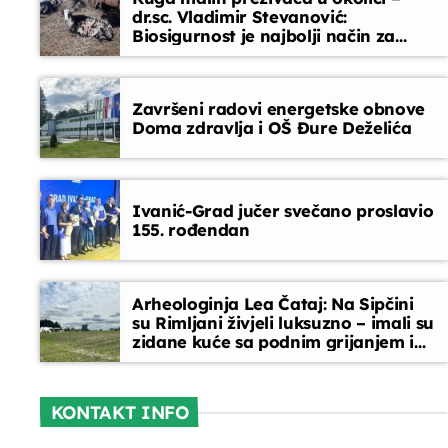
dr.sc. Vladimir Stevanović:
Biosigurnost je najbolji način za
Vaše želje, čestitke i pozdravi
sprječavanje ulaska bolesti
13:00 - 14:00
Završeni radovi energetske obnove
Doma zdravlja i OŠ Đure Deželića
Ivanić-Grad jučer svečano proslavio
155. rođendan
Arheologinja Lea Čataj: Na Sipčini
su Rimljani živjeli luksuzno – imali su
zidane kuće sa podnim grijanjem i
oslikanim zidovima
KONTAKT INFO