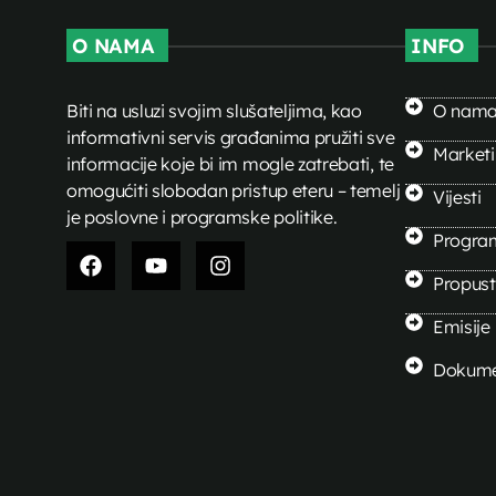
O NAMA
INFO
Biti na usluzi svojim slušateljima, kao
O nam
informativni servis građanima pružiti sve
Market
informacije koje bi im mogle zatrebati, te
omogućiti slobodan pristup eteru – temelj
Vijesti
je poslovne i programske politike.
Progra
Propusti
Emisije
Dokume