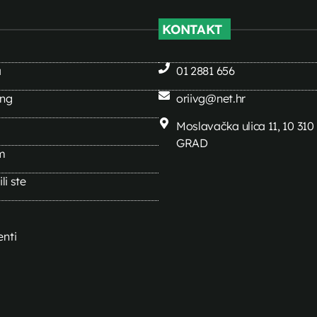
KONTAKT
a
01 2881 656
ing
oriivg@net.hr
Moslavačka ulica 11, 10 31
GRAD
m
li ste
nti