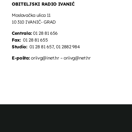
OBITELJSKI RADIO IVANIĆ
Moslavačka ulica 11
10 310 IVANIĆ- GRAD
Centrala:
01 28 81 656
Fax:
01 28 81 655
Studio:
01 28 81 657, 01 2882 984
E-pošta:
oriivg@inet.hr – oriivg@net.hr