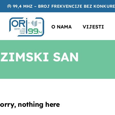
99,4 MHZ – BROJ FREKVENCIJE BEZ KONKUR
wifi_tethering
O NAMA
VIJESTI
ZIMSKI SAN
orry, nothing here