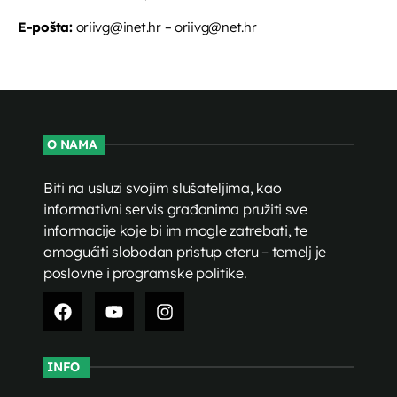
E-pošta:
oriivg@inet.hr – oriivg@net.hr
O NAMA
Biti na usluzi svojim slušateljima, kao
informativni servis građanima pružiti sve
informacije koje bi im mogle zatrebati, te
omogućiti slobodan pristup eteru – temelj je
poslovne i programske politike.
INFO