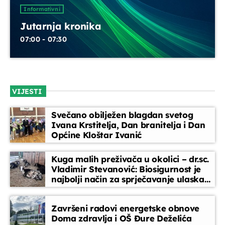
UPRAVO ETERU
Informativni
Jutarnja kronika
07:00 - 07:30
VIJESTI
Informativni
Jutarnja kronika
Svečano obilježen blagdan svetog
Ivana Krstitelja, Dan branitelja i Dan
07:00 - 07:30
Općine Kloštar Ivanić
Kuga malih preživača u okolici – dr.sc.
Vladimir Stevanović: Biosigurnost je
DANAS NA PROGRAMU
najbolji način za sprječavanje ulaska
bolesti
Servisne informacije
Završeni radovi energetske obnove
07:30 - 07:45
Doma zdravlja i OŠ Đure Deželića