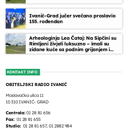
Jeka riječi Božje
Ivanić-Grad jučer svečano proslavio
nedjeljom u 7,45 (15 min)
155. rođendan
07:45 - 08:00
Glazbeni blok
Arheologinja Lea Čataj: Na Sipčini su
08:00 - 08:30
Rimljani živjeli luksuzno – imali su
zidane kuće sa podnim grijanjem i
oslikanim zidovima
Nedjeljna jutarnja kava
08:30 - 09:00
KONTAKT INFO
OBITELJSKI RADIO IVANIĆ
Obavijesti
09:00 - 09:45
Moslavačka ulica 11
10 310 IVANIĆ- GRAD
Centrala:
01 28 81 656
Fax:
01 28 81 655
Studio:
01 28 81 657, 01 2882 984