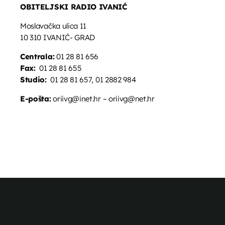
OBITELJSKI RADIO IVANIĆ
Moslavačka ulica 11
10 310 IVANIĆ- GRAD
Centrala:
01 28 81 656
Fax:
01 28 81 655
Studio:
01 28 81 657, 01 2882 984
E-pošta:
oriivg@inet.hr – oriivg@net.hr