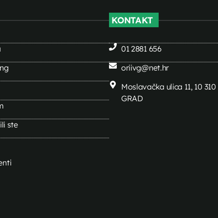
KONTAKT
a
01 2881 656
ing
oriivg@net.hr
Moslavačka ulica 11, 10 31
GRAD
m
li ste
nti