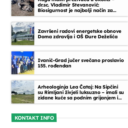
dr.sc. Vladimir Stevanović:
Biosigurnost je najbolji način za
Obavijesti
sprječavanje ulaska bolesti
09:40 - 09:45
Završeni radovi energetske obnove
Doma zdravlja i OŠ Đure Deželića
Ivanić-Grad jučer svečano proslavio
155. rođendan
Arheologinja Lea Čataj: Na Sipčini
su Rimljani živjeli luksuzno – imali su
zidane kuće sa podnim grijanjem i
oslikanim zidovima
KONTAKT INFO