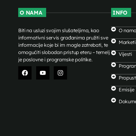
O NAMA
INFO
Biti na usluzi svojim slušateljima, kao
O nam
informativni servis građanima pružiti sve
Market
informacije koje bi im mogle zatrebati, te
omogućiti slobodan pristup eteru – temelj
Vijesti
je poslovne i programske politike.
Progra
Propusti
Emisije
Dokume