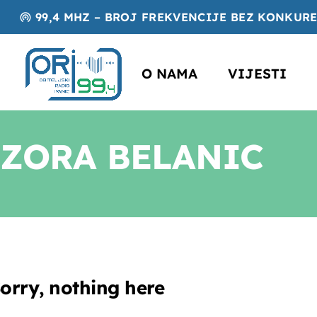
99,4 MHZ – BROJ FREKVENCIJE BEZ KONKUR
wifi_tethering
O NAMA
VIJESTI
ZORA BELANIC
orry, nothing here