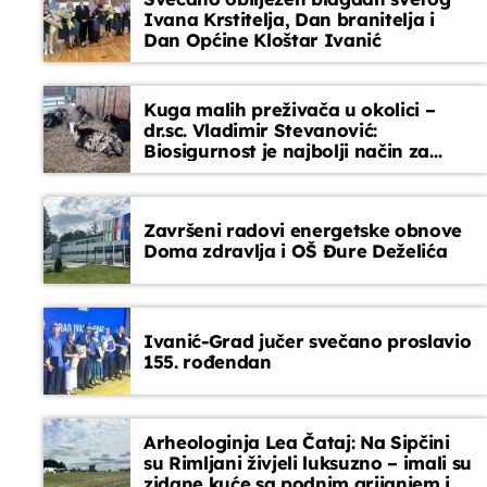
Ivana Krstitelja, Dan branitelja i
svakodnevne trenutke
Dan Općine Kloštar Ivanić
Glazbeni blok
16:00 - 16:30
Kuga malih preživača u okolici –
dr.sc. Vladimir Stevanović:
Biosigurnost je najbolji način za
sprječavanje ulaska bolesti
Završeni radovi energetske obnove
Doma zdravlja i OŠ Đure Deželića
Ivanić-Grad jučer svečano proslavio
155. rođendan
Arheologinja Lea Čataj: Na Sipčini
su Rimljani živjeli luksuzno – imali su
zidane kuće sa podnim grijanjem i