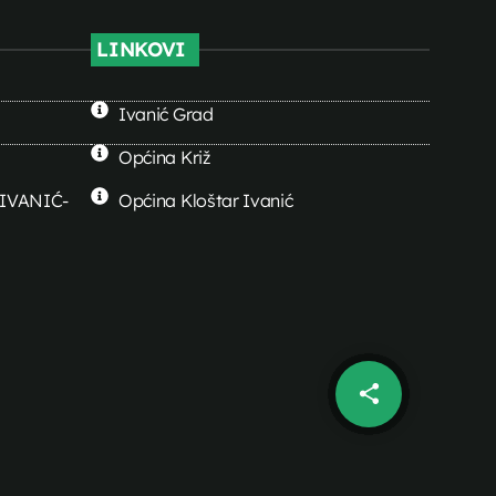
LINKOVI
Ivanić Grad
Općina Križ
0 IVANIĆ-
Općina Kloštar Ivanić
share
email