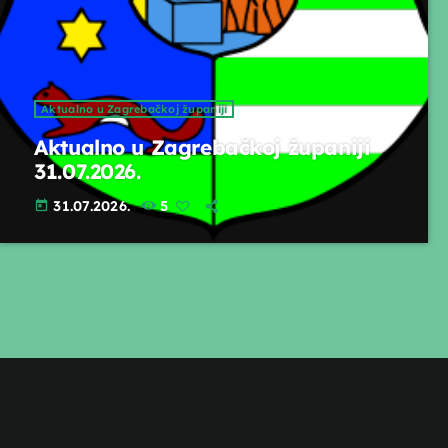
Aktualno u Zagrebačkoj županiji
Aktualno u Zagrebačkoj županiji
31.07.2026.
31.07.2026.
5
today