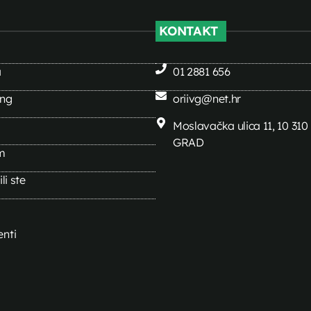
KONTAKT
a
01 2881 656
ing
oriivg@net.hr
Moslavačka ulica 11, 10 31
GRAD
m
li ste
nti