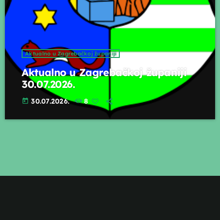
Aktualno u Zagrebačkoj županiji
Aktualno u Zagrebačkoj županiji
30.07.2026.
30.07.2026.
8
today