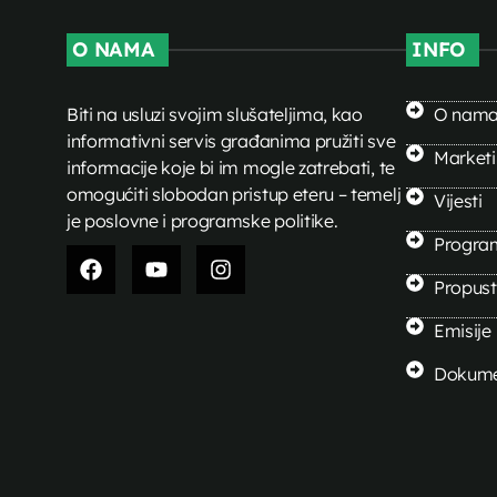
O NAMA
INFO
Biti na usluzi svojim slušateljima, kao
O nam
informativni servis građanima pružiti sve
Market
informacije koje bi im mogle zatrebati, te
omogućiti slobodan pristup eteru – temelj
Vijesti
je poslovne i programske politike.
Progra
Propusti
Emisije
Dokume