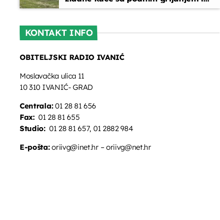
oslikanim zidovima
KONTAKT INFO
OBITELJSKI RADIO IVANIĆ
Moslavačka ulica 11
10 310 IVANIĆ- GRAD
Centrala:
01 28 81 656
Fax:
01 28 81 655
Studio:
01 28 81 657, 01 2882 984
E-pošta:
oriivg@inet.hr – oriivg@net.hr