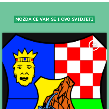
MOŽDA ĆE VAM SE I OVO SVIDJETI
insert_link