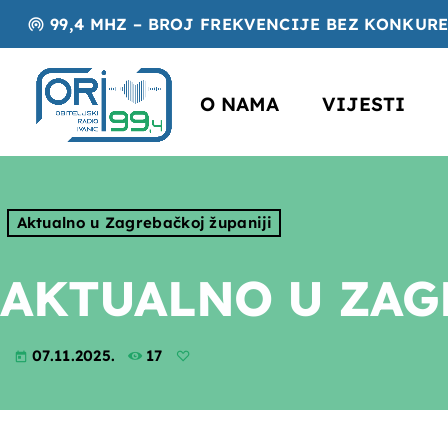
99,4 MHZ – BROJ FREKVENCIJE BEZ KONKUR
wifi_tethering
O NAMA
VIJESTI
Aktualno u Zagrebačkoj županiji
AKTUALNO U ZAGR
07.11.2025.
17
today