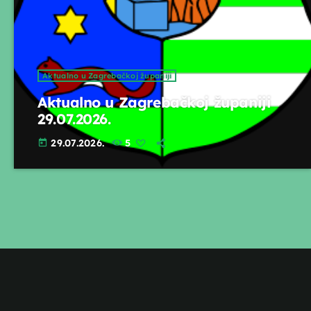
Aktualno u Zagrebačkoj županiji
Aktualno u Zagrebačkoj županiji
29.07.2026.
29.07.2026.
5
today