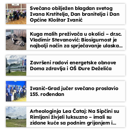
slušatelje, između redovnih emisija.
Svečano obilježen blagdan svetog
Glazbeni blok
Ivana Krstitelja, Dan branitelja i Dan
10:00 - 10:15
Općine Kloštar Ivanić
Kuga malih preživača u okolici – dr.sc.
Djeca i mladi na radiju
Vladimir Stevanović: Biosigurnost je
10:15 - 11:00
najbolji način za sprječavanje ulaska
bolesti
Završeni radovi energetske obnove
Tko, što, zašto?
Doma zdravlja i OŠ Đure Deželića
11:00 - 12:30
Ivanić-Grad jučer svečano proslavio
Glazbeni blok
155. rođendan
12:30 - 13:30
Arheologinja Lea Čataj: Na Sipčini su
Rimljani živjeli luksuzno – imali su
zidane kuće sa podnim grijanjem i
oslikanim zidovima