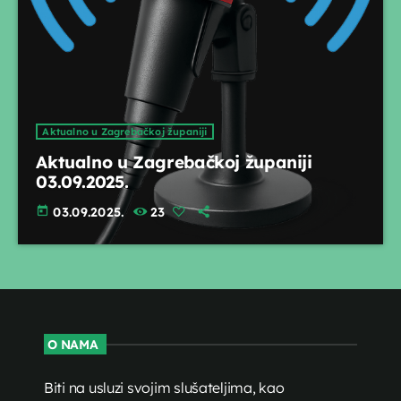
Aktualno u Zagrebačkoj županiji
Aktualno u Zagrebačkoj županiji
03.09.2025.
today
03.09.2025.
23
O NAMA
Biti na usluzi svojim slušateljima, kao