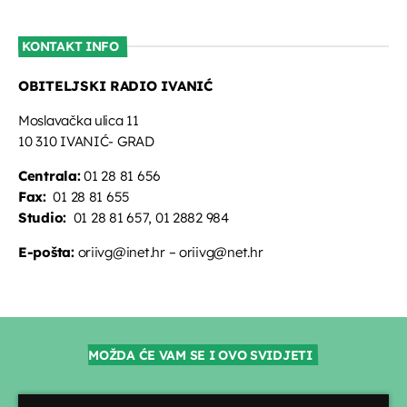
KONTAKT INFO
OBITELJSKI RADIO IVANIĆ
Moslavačka ulica 11
10 310 IVANIĆ- GRAD
Centrala:
01 28 81 656
Fax:
01 28 81 655
Studio:
01 28 81 657, 01 2882 984
E-pošta:
oriivg@inet.hr – oriivg@net.hr
MOŽDA ĆE VAM SE I OVO SVIDJETI