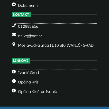
Dokumenti
KONTAKT
01 2881 656
oriivg@net.hr
Moslavačka ulica 11, 10 310 IVANIĆ- GRAD
LINKOVI
Ivanić Grad
Općina Križ
Općina Kloštar Ivanić