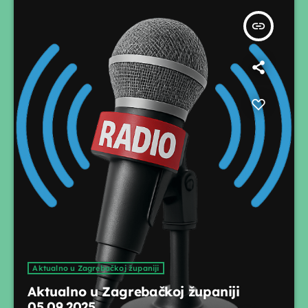
insert_link
Aktualno u Zagrebačkoj županiji
Aktualno u Zagrebačkoj županiji
05.09.2025.