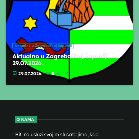
Aktualno u Zagrebačkoj županiji
Aktualno u Zagrebačkoj županiji
29.07.2026.
today
29.07.2026.
5
O NAMA
Biti na usluzi svojim slušateljima, kao