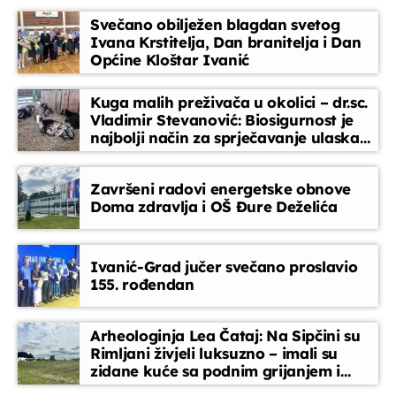
pjesme koje prate vaše svakodnevne trenutke
Svečano obilježen blagdan svetog
Jutarnja kronika
Ivana Krstitelja, Dan branitelja i Dan
07:00 - 07:30
Općine Kloštar Ivanić
Kuga malih preživača u okolici – dr.sc.
Servisne informacije
Vladimir Stevanović: Biosigurnost je
07:30 - 08:00
najbolji način za sprječavanje ulaska
bolesti
Završeni radovi energetske obnove
Horoskop
Doma zdravlja i OŠ Đure Deželića
08:00 - 08:10
Ivanić-Grad jučer svečano proslavio
Melodija dana
155. rođendan
08:10 - 08:15
Arheologinja Lea Čataj: Na Sipčini su
Rimljani živjeli luksuzno – imali su
zidane kuće sa podnim grijanjem i
oslikanim zidovima