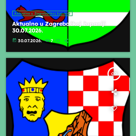
Aktualno u Zagrebačkoj županiji
Aktualno u Zagrebačkoj županiji
30.07.2026.
today
30.07.2026.
7
insert_link