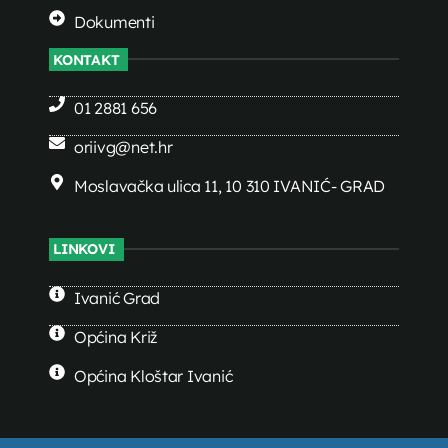
Dokumenti
KONTAKT
01 2881 656
oriivg@net.hr
Moslavačka ulica 11, 10 310 IVANIĆ- GRAD
LINKOVI
Ivanić Grad
Općina Križ
Općina Kloštar Ivanić