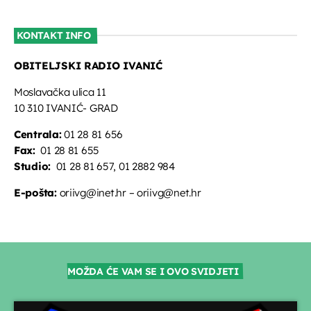
KONTAKT INFO
OBITELJSKI RADIO IVANIĆ
Moslavačka ulica 11
10 310 IVANIĆ- GRAD
Centrala:
01 28 81 656
Fax:
01 28 81 655
Studio:
01 28 81 657, 01 2882 984
E-pošta:
oriivg@inet.hr – oriivg@net.hr
MOŽDA ĆE VAM SE I OVO SVIDJETI