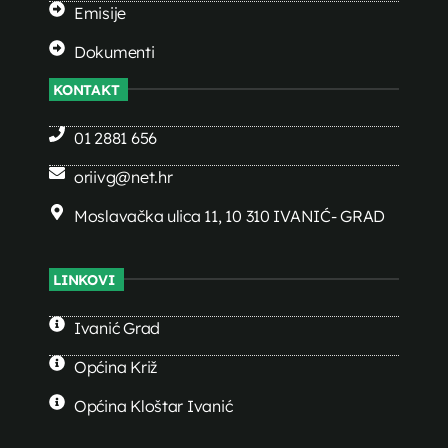
Emisije
Dokumenti
KONTAKT
01 2881 656
oriivg@net.hr
Moslavačka ulica 11, 10 310 IVANIĆ- GRAD
LINKOVI
Ivanić Grad
Općina Križ
Općina Kloštar Ivanić