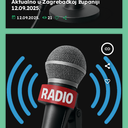
Aktualno u Zagrebačkoj županiji
12.09.2025.
today
12.09.2025.
21
insert_link