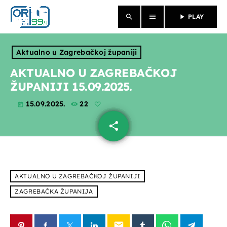
search
menu
play_arrow
PLAY
close
Aktualno u Zagrebačkoj županiji
NASLOVNICA
AKTUALNO U ZAGREBAČKOJ
ŽUPANIJI 15.09.2025.
O NAMA
15.09.2025.
22
today
VIJESTI
share
email
PROGRAM
PROPUSTILI STE
AKTUALNO U ZAGREBAČKOJ ŽUPANIJI
EMISIJE
ZAGREBAČKA ŽUPANIJA
email