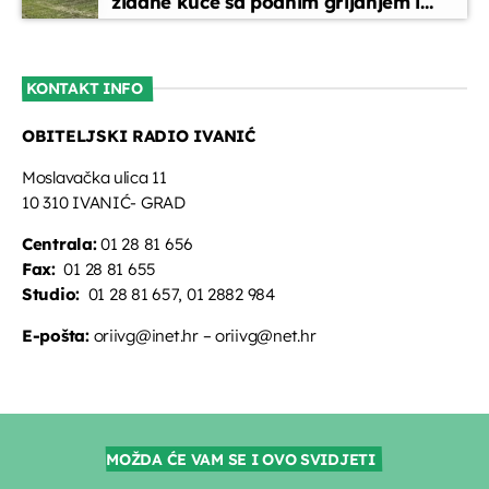
zidane kuće sa podnim grijanjem i
oslikanim zidovima
KONTAKT INFO
OBITELJSKI RADIO IVANIĆ
Moslavačka ulica 11
10 310 IVANIĆ- GRAD
Centrala:
01 28 81 656
Fax:
01 28 81 655
Studio:
01 28 81 657, 01 2882 984
E-pošta:
oriivg@inet.hr – oriivg@net.hr
MOŽDA ĆE VAM SE I OVO SVIDJETI