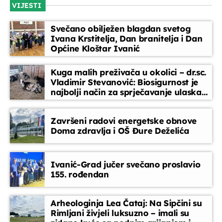
VIJESTI
razgovore s gostima, analize i komentare razotkrivamo
tko donosi odluke, što se događa iza kulisa i zašto je to
Kronika tjedna
Svečano obilježen blagdan svetog
važno za građane.
13:30 - 13:50
Ivana Krstitelja, Dan branitelja i Dan
Općine Kloštar Ivanić
Glazbeni blok
Kuga malih preživača u okolici – dr.sc.
13:50 - 14:30
Vladimir Stevanović: Biosigurnost je
najbolji način za sprječavanje ulaska
bolesti
Slušatelji uređuju
14:30 - 15:45
Završeni radovi energetske obnove
Doma zdravlja i OŠ Đure Deželića
EPP reklame
15:45 - 16:00
Ivanić-Grad jučer svečano proslavio
155. rođendan
Arheologinja Lea Čataj: Na Sipčini su
Rimljani živjeli luksuzno – imali su