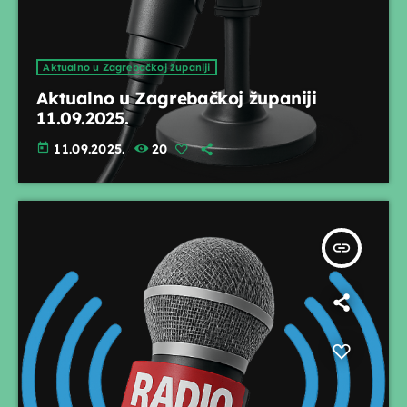
Aktualno u Zagrebačkoj županiji
Aktualno u Zagrebačkoj županiji
11.09.2025.
today
11.09.2025.
20
insert_link