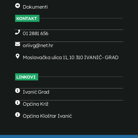
Dokumenti
KONTAKT
01 2881 656
oriivg@net.hr
Moslavačka ulica 11, 10 310 IVANIĆ- GRAD
LINKOVI
Ivanić Grad
Općina Križ
Općina Kloštar Ivanić