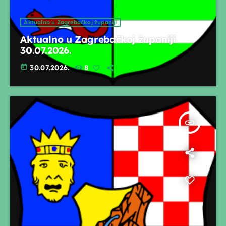
Aktualno u Zagrebačkoj županiji
Aktualno u Zagrebačkoj županiji
30.07.2026.
today
30.07.2026.
8
insert_link