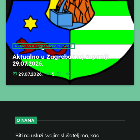
Aktualno u Zagrebačkoj županiji
Aktualno u Zagrebačkoj županiji
29.07.2026.
today
29.07.2026.
5
O NAMA
Biti na usluzi svojim slušateljima, kao