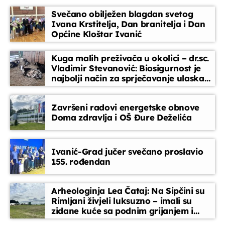
pjesme koje prate vaše svakodnevne trenutke
Svečano obilježen blagdan svetog
Radio vremeplov
Ivana Krstitelja, Dan branitelja i Dan
radnim danom i subotom u 9,00 (do 5
Općine Kloštar Ivanić
min), repriza u 16,30
09:00 - 09:05
Kuga malih preživača u okolici – dr.sc.
Vladimir Stevanović: Biosigurnost je
Glazbeni blok
najbolji način za sprječavanje ulaska
09:05 - 09:30
bolesti
Završeni radovi energetske obnove
Gradonačelnikov tjedan
Doma zdravlja i OŠ Đure Deželića
09:30 - 09:40
Ivanić-Grad jučer svečano proslavio
Obavijesti
155. rođendan
09:40 - 09:45
Arheologinja Lea Čataj: Na Sipčini su
Rimljani živjeli luksuzno – imali su
zidane kuće sa podnim grijanjem i
oslikanim zidovima