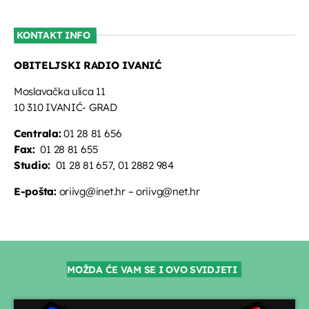
KONTAKT INFO
OBITELJSKI RADIO IVANIĆ
Moslavačka ulica 11
10 310 IVANIĆ- GRAD
Centrala:
01 28 81 656
Fax:
01 28 81 655
Studio:
01 28 81 657, 01 2882 984
E-pošta:
oriivg@inet.hr – oriivg@net.hr
MOŽDA ĆE VAM SE I OVO SVIDJETI