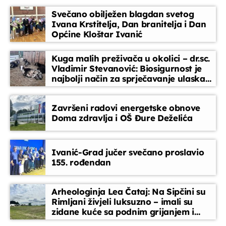
Svečano obilježen blagdan svetog
Djeca i mladi na radiju
Ivana Krstitelja, Dan branitelja i Dan
18:15 - 18:45
Općine Kloštar Ivanić
Kuga malih preživača u okolici – dr.sc.
Kronika dana
Vladimir Stevanović: Biosigurnost je
18:45 - 19:00
najbolji način za sprječavanje ulaska
bolesti
Završeni radovi energetske obnove
Glazbeni blok
Doma zdravlja i OŠ Đure Deželića
19:00 - 20:00
Ivanić-Grad jučer svečano proslavio
Za srce i dušu
155. rođendan
20:00 - 20:45
Arheologinja Lea Čataj: Na Sipčini su
Rimljani živjeli luksuzno – imali su
zidane kuće sa podnim grijanjem i
oslikanim zidovima