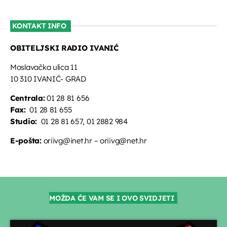
KONTAKT INFO
OBITELJSKI RADIO IVANIĆ
Moslavačka ulica 11
10 310 IVANIĆ- GRAD
Centrala:
01 28 81 656
Fax:
01 28 81 655
Studio:
01 28 81 657, 01 2882 984
E-pošta:
oriivg@inet.hr – oriivg@net.hr
MOŽDA ĆE VAM SE I OVO SVIDJETI