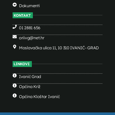
Dokumenti
KONTAKT
01 2881 656
oriivg@net.hr
Moslavačka ulica 11, 10 310 IVANIĆ- GRAD
LINKOVI
Ivanić Grad
Općina Križ
Općina Kloštar Ivanić