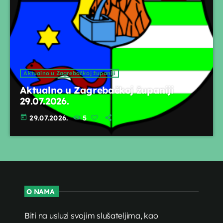
Aktualno u Zagrebačkoj županiji
Aktualno u Zagrebačkoj županiji
29.07.2026.
today
29.07.2026.
5
O NAMA
Biti na usluzi svojim slušateljima, kao