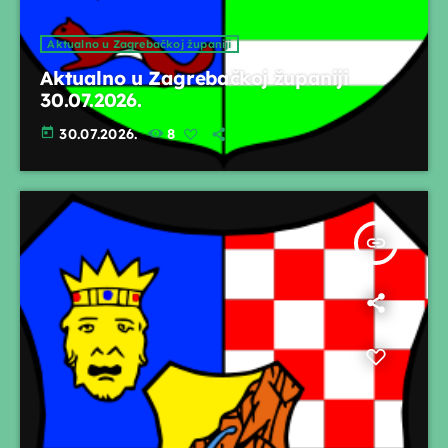
Aktualno u Zagrebačkoj županiji
Aktualno u Zagrebačkoj županiji
30.07.2026.
today
30.07.2026.
8
insert_link