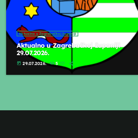
Aktualno u Zagrebačkoj županiji
Aktualno u Zagrebačkoj županiji
29.07.2026.
29.07.2026.
5
today