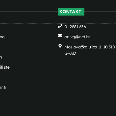
KONTAKT
a
01 2881 656
ing
oriivg@net.hr
Moslavačka ulica 11, 10 31
GRAD
m
li ste
nti