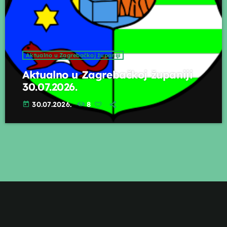
Aktualno u Zagrebačkoj županiji
Aktualno u Zagrebačkoj županiji
30.07.2026.
30.07.2026.
8
today