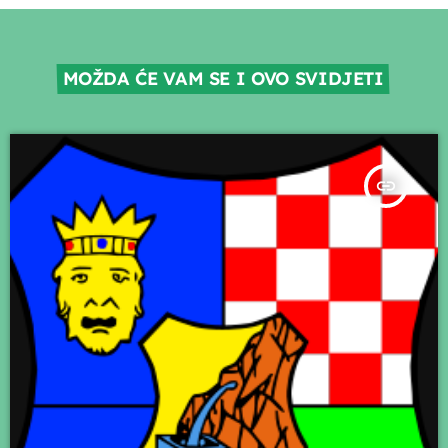
MOŽDA ĆE VAM SE I OVO SVIDJETI
insert_link