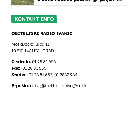
oslikanim zidovima
KONTAKT INFO
OBITELJSKI RADIO IVANIĆ
Moslavačka ulica 11
10 310 IVANIĆ- GRAD
Centrala:
01 28 81 656
Fax:
01 28 81 655
Studio:
01 28 81 657, 01 2882 984
E-pošta:
oriivg@inet.hr – oriivg@net.hr