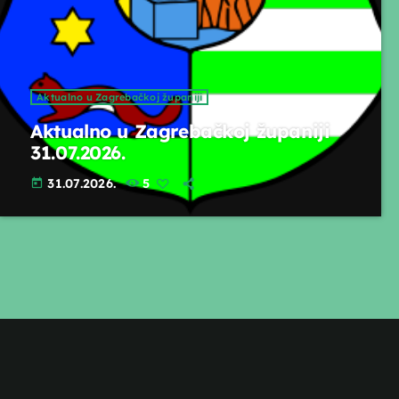
Aktualno u Zagrebačkoj županiji
Aktualno u Zagrebačkoj županiji
31.07.2026.
31.07.2026.
5
today