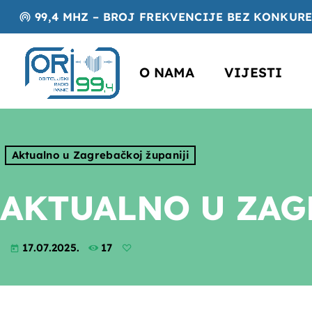
99,4 MHZ – BROJ FREKVENCIJE BEZ KONKUR
wifi_tethering
O NAMA
VIJESTI
Aktualno u Zagrebačkoj županiji
AKTUALNO U ZAGR
17.07.2025.
17
today