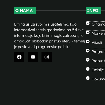
O NAMA
INFO
Biti na usluzi svojim slušateljima, kao
O nam
informativni servis građanima pružiti sve
Market
informacije koje bi im mogle zatrebati, te
omogućiti slobodan pristup eteru – temelj
Vijesti
je poslovne i programske politike.
Progra
Propusti
Emisije
Dokume