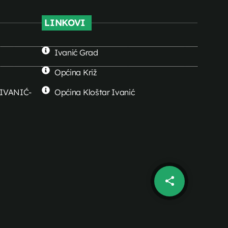
LINKOVI
Ivanić Grad
Općina Križ
0 IVANIĆ-
Općina Kloštar Ivanić
share
email