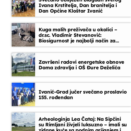
Ivana Krstitelja, Dan branitelja i
kojoj je srce uvijek na prvom mjestu.
Dan Općine Kloštar Ivanić
Glazbeni blok
07:35 - 08:00
Kuga malih preživača u okolici –
dr.sc. Vladimir Stevanović:
Biosigurnost je najbolji način za
sprječavanje ulaska bolesti
Završeni radovi energetske obnove
Doma zdravlja i OŠ Đure Deželića
Ivanić-Grad jučer svečano proslavio
155. rođendan
Arheologinja Lea Čataj: Na Sipčini
su Rimljani živjeli luksuzno – imali su
zidane kuće sa podnim grijanjem i