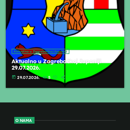
Aktualno u Zagrebačkoj županiji
Aktualno u Zagrebačkoj županiji
29.07.2026.
today
29.07.2026.
5
O NAMA