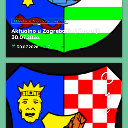
Aktualno u Zagrebačkoj županiji
Aktualno u Zagrebačkoj županiji
30.07.2026.
today
30.07.2026.
7
insert_link