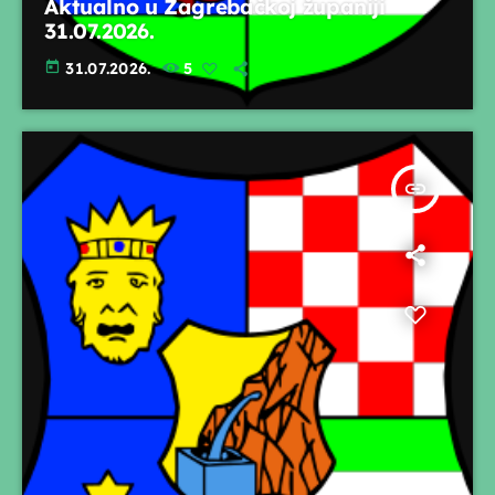
Aktualno u Zagrebačkoj županiji
31.07.2026.
today
31.07.2026.
5
insert_link