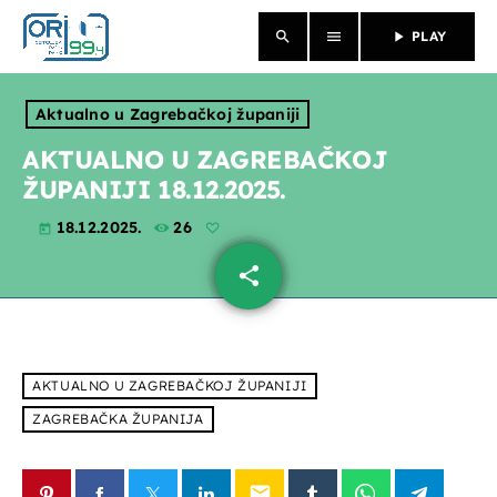
search
menu
play_arrow
PLAY
close
Aktualno u Zagrebačkoj županiji
NASLOVNICA
AKTUALNO U ZAGREBAČKOJ
ŽUPANIJI 18.12.2025.
O NAMA
18.12.2025.
26
today
VIJESTI
share
email
PROGRAM
PROPUSTILI STE
AKTUALNO U ZAGREBAČKOJ ŽUPANIJI
EMISIJE
ZAGREBAČKA ŽUPANIJA
email