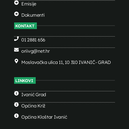
Emisije
Dokumenti
KONTAKT
01 2881 656
oriivg@net.hr
Moslavačka ulica 11, 10 310 IVANIĆ- GRAD
LINKOVI
Ivanić Grad
Općina Križ
Općina Kloštar Ivanić