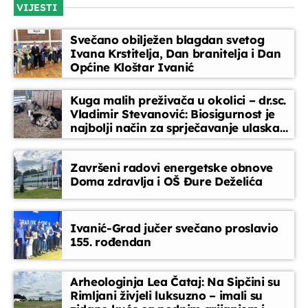
VIJESTI
dana' donosimo pregled ključnih vijesti, izjava i zbivanja
koja su obilježila dan u Ivanić-Gradu, Hrvatskoj i svijetu.
Između redaka
Svečano obilježen blagdan svetog
Sve na jednom mjestu, jasno i sažeto.
19:30 - 19:45
Ivana Krstitelja, Dan branitelja i Dan
Općine Kloštar Ivanić
Glazbeni blok
Kuga malih preživača u okolici – dr.sc.
19:45 - 20:45
Vladimir Stevanović: Biosigurnost je
najbolji način za sprječavanje ulaska
bolesti
Vijesti
20:45 - 20:50
Završeni radovi energetske obnove
Doma zdravlja i OŠ Đure Deželića
Na žeravici
21:00 - 22:00
Ivanić-Grad jučer svečano proslavio
155. rođendan
Arheologinja Lea Čataj: Na Sipčini su
Rimljani živjeli luksuzno – imali su