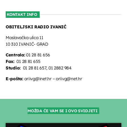
KONTAKT INFO
OBITELJSKI RADIO IVANIĆ
Moslavačka ulica 11
10 310 IVANIĆ- GRAD
Centrala:
01 28 81 656
Fax:
01 28 81 655
Studio:
01 28 81 657, 01 2882 984
E-pošta:
oriivg@inet.hr – oriivg@net.hr
MOŽDA ĆE VAM SE I OVO SVIDJETI