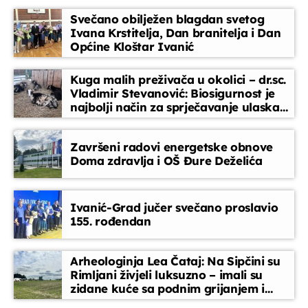
razgovore koji diraju. Kontakt-emisija u kojoj je srce uvijek
Svečano obilježen blagdan svetog
na prvom mjestu.
Servisne informacije
Ivana Krstitelja, Dan branitelja i Dan
07:30 - 08:00
Općine Kloštar Ivanić
Kuga malih preživača u okolici – dr.sc.
Horoskop
Vladimir Stevanović: Biosigurnost je
08:00 - 08:10
najbolji način za sprječavanje ulaska
bolesti
Završeni radovi energetske obnove
Melodija dana
Doma zdravlja i OŠ Đure Deželića
08:10 - 08:15
Ivanić-Grad jučer svečano proslavio
Glazbeni blok
155. rođendan
08:15 - 08:45
Arheologinja Lea Čataj: Na Sipčini su
Rimljani živjeli luksuzno – imali su
zidane kuće sa podnim grijanjem i
oslikanim zidovima