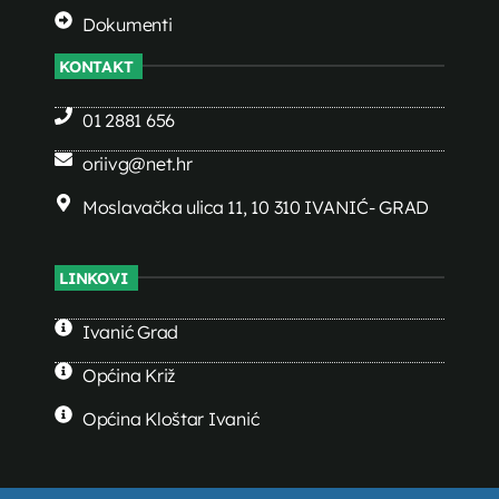
Dokumenti
KONTAKT
01 2881 656
oriivg@net.hr
Moslavačka ulica 11, 10 310 IVANIĆ- GRAD
LINKOVI
Ivanić Grad
Općina Križ
Općina Kloštar Ivanić