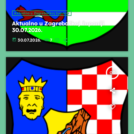
Aktualno u Zagrebačkoj županiji
Aktualno u Zagrebačkoj županiji
30.07.2026.
today
30.07.2026.
7
insert_link