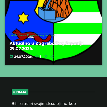
Aktualno u Zagrebačkoj županiji
Aktualno u Zagrebačkoj županiji
29.07.2026.
today
29.07.2026.
5
O NAMA
Biti na usluzi svojim slušateljima, kao