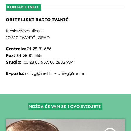
KONTAKT INFO
OBITELJSKI RADIO IVANIĆ
Moslavačka ulica 11
10 310 IVANIĆ- GRAD
Centrala:
01 28 81 656
Fax:
01 28 81 655
Studio:
01 28 81 657, 01 2882 984
E-pošta:
oriivg@inet.hr – oriivg@net.hr
MOŽDA ĆE VAM SE I OVO SVIDJETI