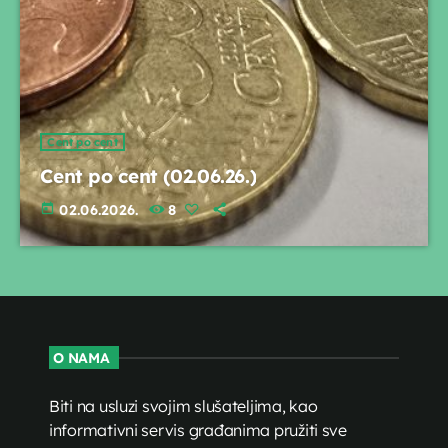
Cent po cent
Cent po cent (02.06.26.)
today
02.06.2026.
8
O NAMA
Biti na usluzi svojim slušateljima, kao
informativni servis građanima pružiti sve