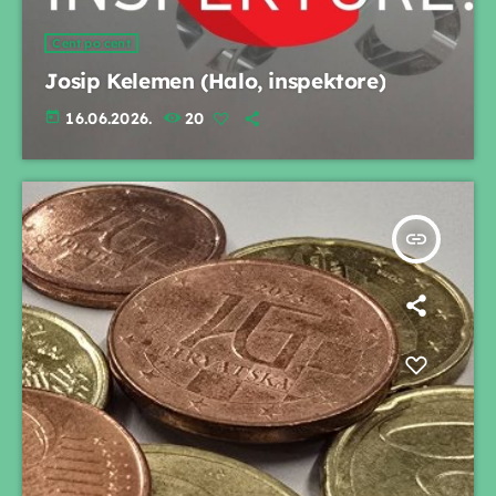
Cent po cent
Josip Kelemen (Halo, inspektore)
today
16.06.2026.
20
insert_link