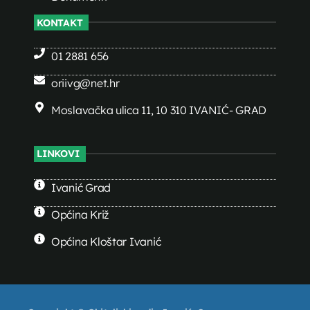
KONTAKT
01 2881 656
oriivg@net.hr
Moslavačka ulica 11, 10 310 IVANIĆ- GRAD
LINKOVI
Ivanić Grad
Općina Križ
Općina Kloštar Ivanić