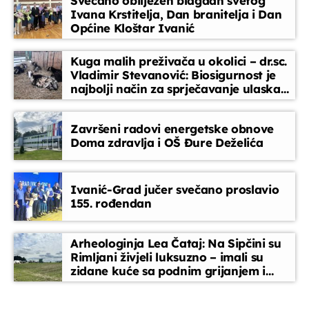
Svečano obilježen blagdan svetog
važno za građane.
Ivana Krstitelja, Dan branitelja i Dan
Općine Kloštar Ivanić
Kronika tjedna
13:30 - 13:50
Kuga malih preživača u okolici – dr.sc.
Vladimir Stevanović: Biosigurnost je
najbolji način za sprječavanje ulaska
Glazbeni blok
bolesti
13:50 - 14:30
Završeni radovi energetske obnove
Doma zdravlja i OŠ Đure Deželića
Slušatelji uređuju
14:30 - 15:45
Ivanić-Grad jučer svečano proslavio
155. rođendan
EPP reklame
15:45 - 16:00
Arheologinja Lea Čataj: Na Sipčini su
Rimljani živjeli luksuzno – imali su
zidane kuće sa podnim grijanjem i
oslikanim zidovima