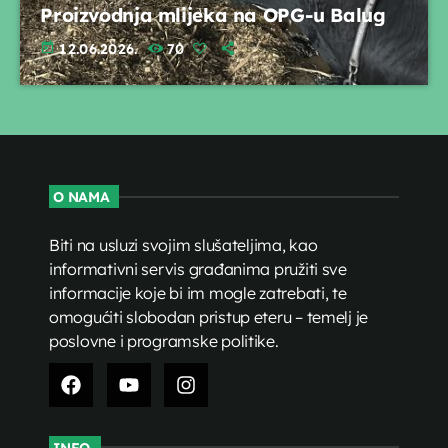
Proizvodnja mlijeka na OPG-u Balug
today
12.06.2026.
70
O NAMA
Biti na usluzi svojim slušateljima, kao
informativni servis građanima pružiti sve
informacije koje bi im mogle zatrebati, te
omogućiti slobodan pristup eteru – temelj je
poslovne i programske politike.
INFO