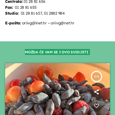
Centrala:
01 28 81 656
Fax:
01 28 81 655
Studio:
01 28 81 657, 01 2882 984
E-pošta:
oriivg@inet.hr – oriivg@net.hr
MOŽDA ĆE VAM SE I OVO SVIDJETI
insert_link