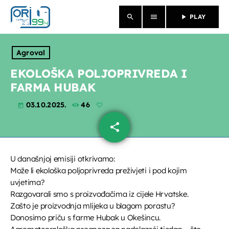
search
menu
play_arrow
PLAY
close
Agroval
NASLOVNICA
EKOLOŠKA POLJOPRIVREDA I
FARMA HUBAK
O NAMA
03.10.2025.
46
today
VIJESTI
share
email
PROGRAM
U današnjoj emisiji otkrivamo:
PROPUSTILI STE
Može li ekološka poljoprivreda preživjeti i pod kojim
uvjetima?
EMISIJE
Razgovarali smo s proizvođačima iz cijele Hrvatske.
Zašto je proizvodnja mlijeka u blagom porastu?
Donosimo priču s farme Hubak u Okešincu.