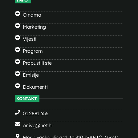
O nama
Marketing
Vijesti
Program
Propustili ste
Emisije
Dokumenti
KONTAKT
01 2881 656
oriivg@net.hr
Moslavačka ulica 11, 10 310 IVANIĆ- GRAD