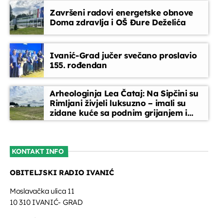
Završeni radovi energetske obnove
Doma zdravlja i OŠ Đure Deželića
Ivanić-Grad jučer svečano proslavio
155. rođendan
Arheologinja Lea Čataj: Na Sipčini su
Rimljani živjeli luksuzno – imali su
zidane kuće sa podnim grijanjem i
oslikanim zidovima
KONTAKT INFO
OBITELJSKI RADIO IVANIĆ
Moslavačka ulica 11
10 310 IVANIĆ- GRAD