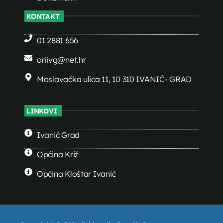
KONTAKT
01 2881 656
oriivg@net.hr
Moslavačka ulica 11, 10 310 IVANIĆ- GRAD
LINKOVI
Ivanić Grad
Općina Križ
Općina Kloštar Ivanić