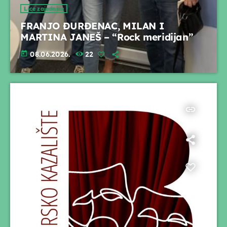
Lice zajednice
FRANJO ĐURĐENAC, MILAN I
MARTINA JANEŠ – “Rock meridijan”
today
08.06.2026.
22
insert_link