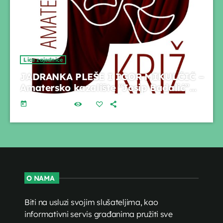
Lice zajednice
JADRANKA PLEŠE I IGOR MIKULČIĆ –
Amatersko kazalište “Josip Badalić”
Križ
today
01.06.2026.
28
O NAMA
Biti na usluzi svojim slušateljima, kao
informativni servis građanima pružiti sve