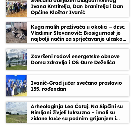
Svečano obilježen blagdan svetog
Ivana Krstitelja, Dan branitelja i Dan
Općine Kloštar Ivanić
Djeca i mladi na radiju
10:15 - 11:00
Kuga malih preživača u okolici – dr.sc.
Vladimir Stevanović: Biosigurnost je
najbolji način za sprječavanje ulaska
Tko, što, zašto?
bolesti
11:00 - 12:30
Završeni radovi energetske obnove
Doma zdravlja i OŠ Đure Deželića
Glazbeni blok
12:30 - 13:30
Ivanić-Grad jučer svečano proslavio
155. rođendan
Kronika tjedna
13:30 - 13:50
Arheologinja Lea Čataj: Na Sipčini su
Rimljani živjeli luksuzno – imali su
zidane kuće sa podnim grijanjem i
oslikanim zidovima