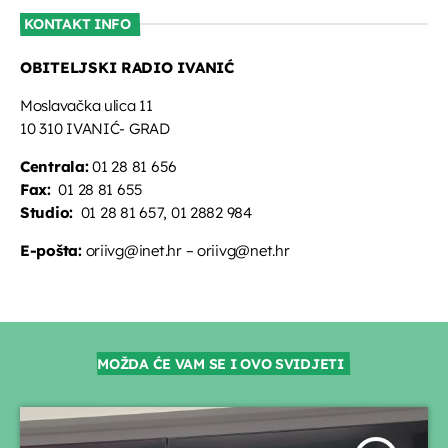
KONTAKT INFO
OBITELJSKI RADIO IVANIĆ
Moslavačka ulica 11
10 310 IVANIĆ- GRAD
Centrala:
01 28 81 656
Fax:
01 28 81 655
Studio:
01 28 81 657, 01 2882 984
E-pošta:
oriivg@inet.hr – oriivg@net.hr
MOŽDA ĆE VAM SE I OVO SVIDJETI