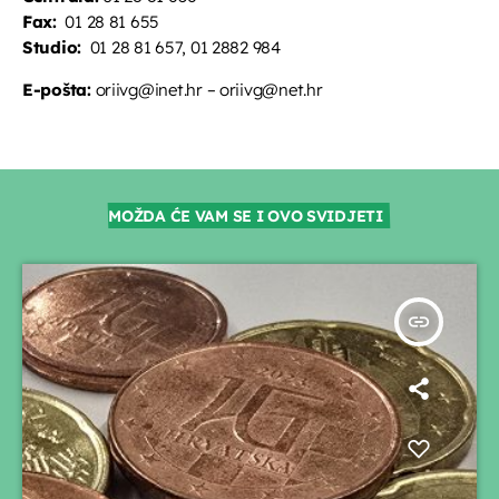
Fax:
01 28 81 655
Studio:
01 28 81 657, 01 2882 984
E-pošta:
oriivg@inet.hr – oriivg@net.hr
MOŽDA ĆE VAM SE I OVO SVIDJETI
insert_link