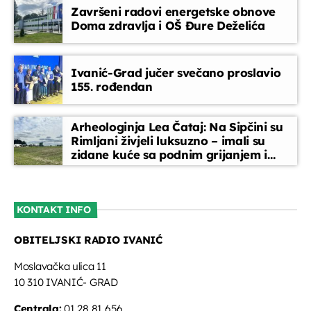
Završeni radovi energetske obnove
Doma zdravlja i OŠ Đure Deželića
Ivanić-Grad jučer svečano proslavio
155. rođendan
Arheologinja Lea Čataj: Na Sipčini su
Rimljani živjeli luksuzno – imali su
zidane kuće sa podnim grijanjem i
oslikanim zidovima
KONTAKT INFO
OBITELJSKI RADIO IVANIĆ
Moslavačka ulica 11
10 310 IVANIĆ- GRAD
Centrala:
01 28 81 656