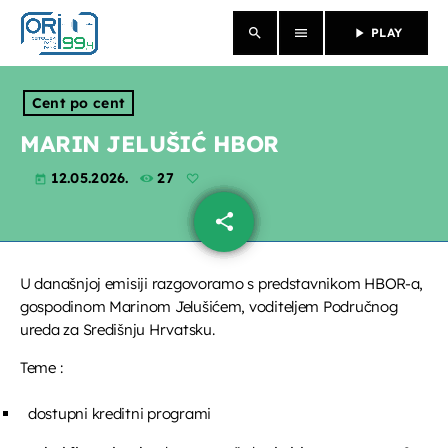
search
menu
play_arrow
PLAY
close
Cent po cent
NASLOVNICA
MARIN JELUŠIĆ HBOR
12.05.2026.
27
O NAMA
today
share
email
VIJESTI
PROGRAM
U današnjoj emisiji razgovoramo s predstavnikom HBOR-a,
gospodinom Marinom Jelušićem, voditeljem Područnog
PROPUSTILI STE
ureda za Središnju Hrvatsku.
Teme :
EMISIJE
dostupni kreditni programi