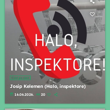
Cent po cent
Josip Kelemen (Halo, inspektore)
today
16.06.2026.
20