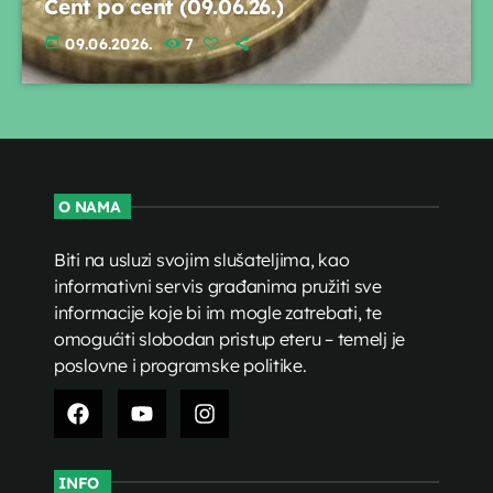
Cent po cent (09.06.26.)
today
09.06.2026.
7
O NAMA
Biti na usluzi svojim slušateljima, kao
informativni servis građanima pružiti sve
informacije koje bi im mogle zatrebati, te
omogućiti slobodan pristup eteru – temelj je
poslovne i programske politike.
INFO