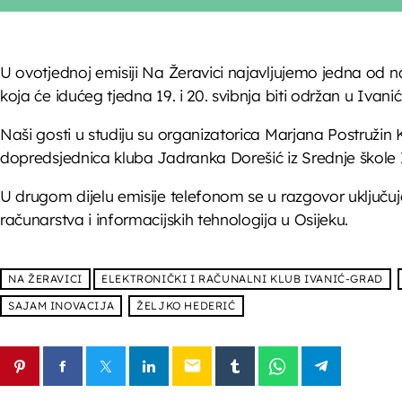
U ovotjednoj emisiji Na Žeravici najavljujemo jedna od n
koja će idućeg tjedna 19. i 20. svibnja biti održan u Ivani
Naši gosti u studiju su organizatorica Marjana Postružin 
dopredsjednica kluba Jadranka Dorešić iz Srednje škole 
U drugom dijelu emisije telefonom se u razgovor uključuje 
računarstva i informacijskih tehnologija u Osijeku.
NA ŽERAVICI
ELEKTRONIČKI I RAČUNALNI KLUB IVANIĆ-GRAD
SAJAM INOVACIJA
ŽELJKO HEDERIĆ
email