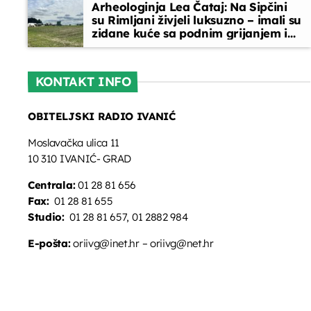
Arheologinja Lea Čataj: Na Sipčini
su Rimljani živjeli luksuzno – imali su
zidane kuće sa podnim grijanjem i
oslikanim zidovima
KONTAKT INFO
OBITELJSKI RADIO IVANIĆ
Moslavačka ulica 11
10 310 IVANIĆ- GRAD
Centrala:
01 28 81 656
Fax:
01 28 81 655
Studio:
01 28 81 657, 01 2882 984
E-pošta:
oriivg@inet.hr – oriivg@net.hr