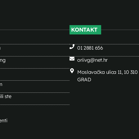
KONTAKT
a
01 2881 656
ing
oriivg@net.hr
Moslavačka ulica 11, 10 31
GRAD
m
li ste
nti