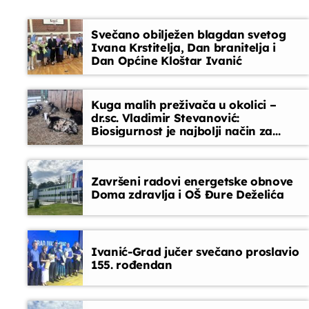
Opustite se uz odabrane glazbene hitove između
emisija. Blok dobre glazbe donosi lagane ritmove,
Jutarnja kronika
Svečano obilježen blagdan svetog
domaće i strane pjesme koje prate vaše
Ivana Krstitelja, Dan branitelja i
svakodnevne trenutke
07:00 - 07:30
Dan Općine Kloštar Ivanić
Kuga malih preživača u okolici –
dr.sc. Vladimir Stevanović:
Biosigurnost je najbolji način za
sprječavanje ulaska bolesti
Završeni radovi energetske obnove
Doma zdravlja i OŠ Đure Deželića
Ivanić-Grad jučer svečano proslavio
155. rođendan