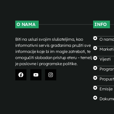
O NAMA
INFO
Biti na usluzi svojim slušateljima, kao
O nam
informativni servis građanima pružiti sve
Market
informacije koje bi im mogle zatrebati, te
omogućiti slobodan pristup eteru – temelj
Vijesti
je poslovne i programske politike.
Progra
Propusti
Emisije
Dokume