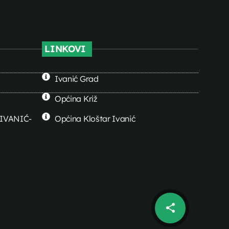
LINKOVI
Ivanić Grad
Općina Križ
0 IVANIĆ-
Općina Kloštar Ivanić
share
email