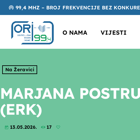
99,4 MHZ – BROJ FREKVENCIJE BEZ KONKUR
wifi_tethering
O NAMA
VIJESTI
Na Žeravici
MARJANA POSTRU
(ERK)
13.05.2026.
17
today