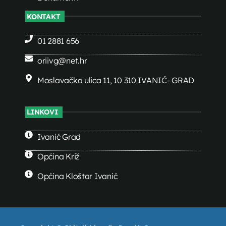
KONTAKT
01 2881 656
oriivg@net.hr
Moslavačka ulica 11, 10 310 IVANIĆ- GRAD
LINKOVI
Ivanić Grad
Općina Križ
Općina Kloštar Ivanić