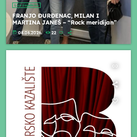
Lice zajednice
FRANJO ĐURĐENAC, MILAN I
MARTINA JANEŠ – “Rock meridijan”
today
08.06.2026.
22
insert_link