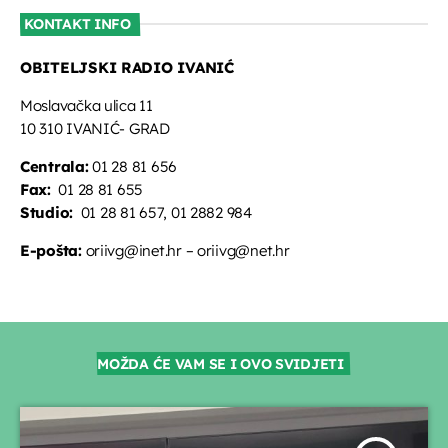
KONTAKT INFO
OBITELJSKI RADIO IVANIĆ
Moslavačka ulica 11
10 310 IVANIĆ- GRAD
Centrala:
01 28 81 656
Fax:
01 28 81 655
Studio:
01 28 81 657, 01 2882 984
E-pošta:
oriivg@inet.hr – oriivg@net.hr
MOŽDA ĆE VAM SE I OVO SVIDJETI