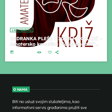
Lice zajednice
JADRANKA PLEŠE I IGOR MIKULČIĆ –
Amatersko kazalište “Josip Badalić”
Križ
today
01.06.2026.
28
O NAMA
Biti na usluzi svojim slušateljima, kao
informativni servis građanima pružiti sve