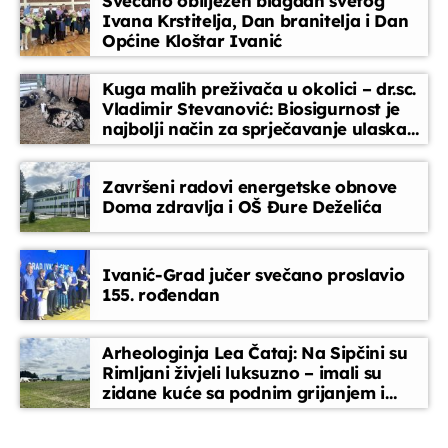
Svečano obilježen blagdan svetog
važno za građane.
Ivana Krstitelja, Dan branitelja i Dan
Općine Kloštar Ivanić
Kronika tjedna
13:30 - 13:50
Kuga malih preživača u okolici – dr.sc.
Vladimir Stevanović: Biosigurnost je
najbolji način za sprječavanje ulaska
Glazbeni blok
bolesti
13:50 - 14:30
Završeni radovi energetske obnove
Doma zdravlja i OŠ Đure Deželića
Slušatelji uređuju
14:30 - 15:45
Ivanić-Grad jučer svečano proslavio
155. rođendan
EPP reklame
15:45 - 16:00
Arheologinja Lea Čataj: Na Sipčini su
Rimljani živjeli luksuzno – imali su
zidane kuće sa podnim grijanjem i
oslikanim zidovima