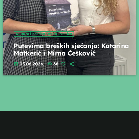
Kultura i baština Otoka Ivanića
Putevima breških sjećanja: Katarina
Matkerić i Mirna Češković
03.06.2026.
68
today