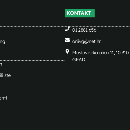
KONTAKT
a
01 2881 656
ing
oriivg@net.hr
Moslavačka ulica 11, 10 31
GRAD
m
li ste
nti