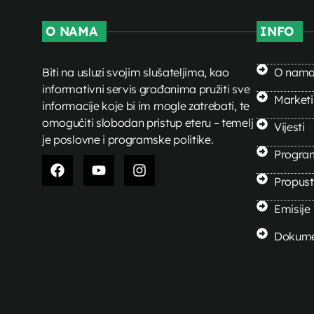
O NAMA
INFO
Biti na usluzi svojim slušateljima, kao
O nam
informativni servis građanima pružiti sve
Market
informacije koje bi im mogle zatrebati, te
omogućiti slobodan pristup eteru – temelj
Vijesti
je poslovne i programske politike.
Progra
Propusti
Emisije
Dokume