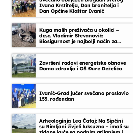
Ivana Krstitelja, Dan branitelja i
Dan Općine Kloštar Ivanić
Vijesti
08:45 - 09:00
Kuga malih preživača u okolici –
dr.sc. Vladimir Stevanović:
Biosigurnost je najbolji način za
sprječavanje ulaska bolesti
Završeni radovi energetske obnove
Doma zdravlja i OŠ Đure Deželića
Ivanić-Grad jučer svečano proslavio
155. rođendan
Arheologinja Lea Čataj: Na Sipčini
su Rimljani živjeli luksuzno – imali su
zidane kuće sa podnim grijanjem i