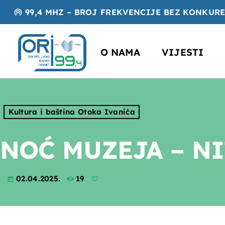
99,4 MHZ – BROJ FREKVENCIJE BEZ KONKUR
wifi_tethering
O NAMA
VIJESTI
Kultura i baština Otoka Ivanića
NOĆ MUZEJA – NIT
02.04.2025.
19
today