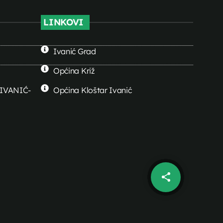
LINKOVI
Ivanić Grad
Općina Križ
0 IVANIĆ-
Općina Kloštar Ivanić
share
email