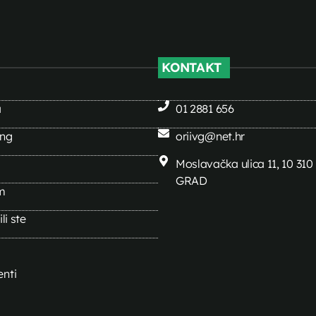
KONTAKT
a
01 2881 656
ing
oriivg@net.hr
Moslavačka ulica 11, 10 31
GRAD
m
li ste
nti