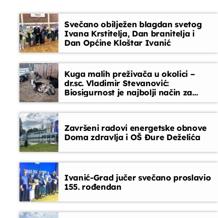
Opustite se uz odabrane glazbene hitove između
emisija. Blok dobre glazbe donosi lagane ritmove,
Telefonski oglasi
Svečano obilježen blagdan svetog
domaće i strane pjesme koje prate vaše
Ivana Krstitelja, Dan branitelja i
svakodnevne trenutke
10:00 - 10:15
Dan Općine Kloštar Ivanić
Kuga malih preživača u okolici –
dr.sc. Vladimir Stevanović:
Biosigurnost je najbolji način za
sprječavanje ulaska bolesti
Završeni radovi energetske obnove
Doma zdravlja i OŠ Đure Deželića
Ivanić-Grad jučer svečano proslavio
155. rođendan