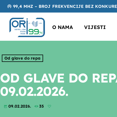
99,4 MHZ – BROJ FREKVENCIJE BEZ KONKUR
wifi_tethering
O NAMA
VIJESTI
Od glave do repa
OD GLAVE DO REP
09.02.2026.
09.02.2026.
35
today