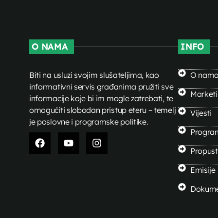
O NAMA
INFO
Biti na usluzi svojim slušateljima, kao
O nam
informativni servis građanima pružiti sve
Market
informacije koje bi im mogle zatrebati, te
omogućiti slobodan pristup eteru – temelj
Vijesti
je poslovne i programske politike.
Progra
Propusti
Emisije
Dokume