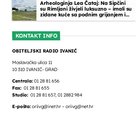
Arheologinja Lea Čataj: Na Sipčini
su Rimljani živjeli luksuzno – imali su
zidane kuće sa podnim grijanjem i
oslikanim zidovima
KONTAKT INFO
OBITELJSKI RADIO IVANIĆ
Moslavačka ulica 11
10 310 IVANIĆ- GRAD
Centrala:
01 28 81 656
Fax:
01 28 81 655
Studio:
01 28 81 657, 01 2882 984
E-pošta:
oriivg@inet.hr – oriivg@net.hr