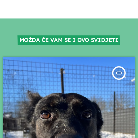
MOŽDA ĆE VAM SE I OVO SVIDJETI
insert_link