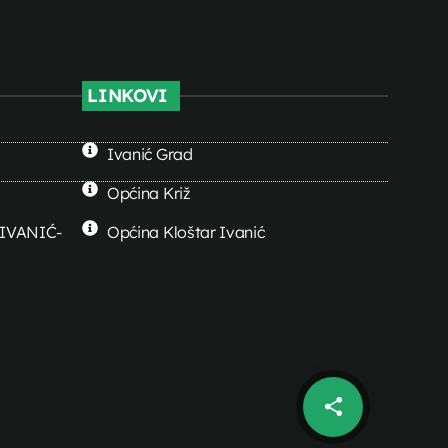
LINKOVI
Ivanić Grad
Općina Križ
0 IVANIĆ-
Općina Kloštar Ivanić
share
email