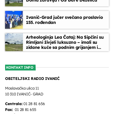
Ivanić-Grad jučer svečano proslavio
155. rođendan
Arheologinja Lea Čataj: Na Sipčini su
Rimljani živjeli luksuzno – imali su
zidane kuće sa podnim grijanjem i
oslikanim zidovima
KONTAKT INFO
OBITELJSKI RADIO IVANIĆ
Moslavačka ulica 11
10 310 IVANIĆ- GRAD
Centrala:
01 28 81 656
Fax:
01 28 81 655