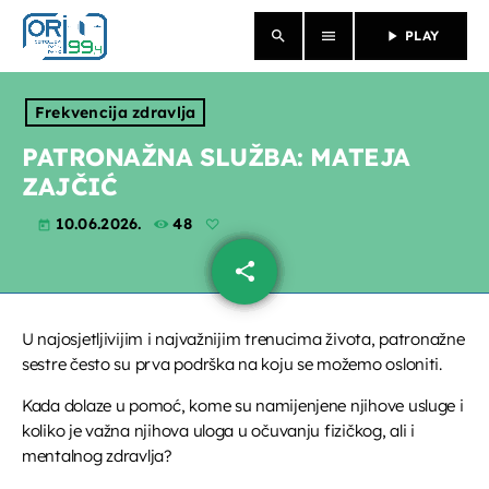
search
menu
play_arrow
PLAY
close
Frekvencija zdravlja
NASLOVNICA
PATRONAŽNA SLUŽBA: MATEJA
ZAJČIĆ
O NAMA
10.06.2026.
48
today
VIJESTI
share
email
PROGRAM
U najosjetljivijim i najvažnijim trenucima života, patronažne
PROPUSTILI STE
sestre često su prva podrška na koju se možemo osloniti.
EMISIJE
Kada dolaze u pomoć, kome su namijenjene njihove usluge i
koliko je važna njihova uloga u očuvanju fizičkog, ali i
mentalnog zdravlja?