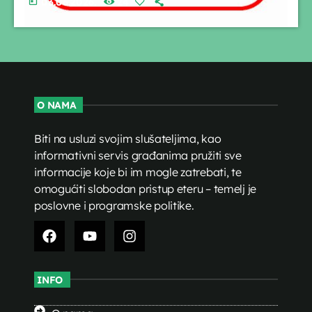
today
03.06.2026.
24
O NAMA
Biti na usluzi svojim slušateljima, kao
informativni servis građanima pružiti sve
informacije koje bi im mogle zatrebati, te
omogućiti slobodan pristup eteru – temelj je
poslovne i programske politike.
INFO