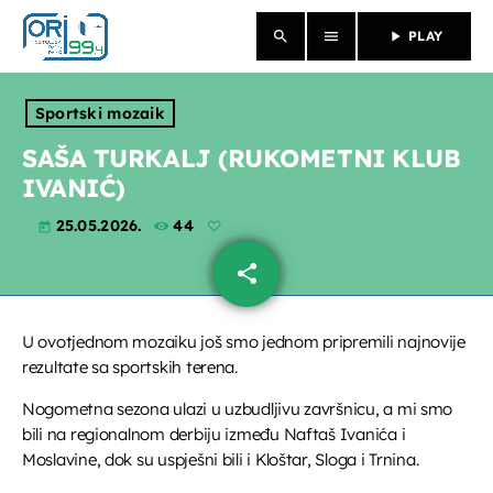
search
menu
play_arrow
PLAY
close
Sportski mozaik
NASLOVNICA
SAŠA TURKALJ (RUKOMETNI KLUB
IVANIĆ)
O NAMA
25.05.2026.
44
today
VIJESTI
share
email
PROGRAM
U ovotjednom mozaiku još smo jednom pripremili najnovije
PROPUSTILI STE
rezultate sa sportskih terena.
EMISIJE
Nogometna sezona ulazi u uzbudljivu završnicu, a mi smo
bili na regionalnom derbiju između Naftaš Ivanića i
Moslavine, dok su uspješni bili i Kloštar, Sloga i Trnina.