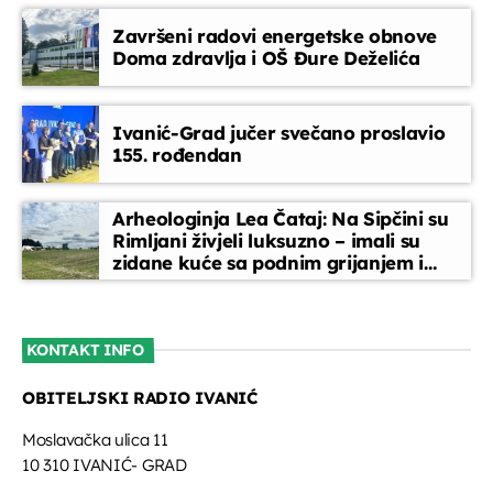
Završeni radovi energetske obnove
Doma zdravlja i OŠ Đure Deželića
Ivanić-Grad jučer svečano proslavio
155. rođendan
Arheologinja Lea Čataj: Na Sipčini su
Rimljani živjeli luksuzno – imali su
zidane kuće sa podnim grijanjem i
oslikanim zidovima
KONTAKT INFO
OBITELJSKI RADIO IVANIĆ
Moslavačka ulica 11
10 310 IVANIĆ- GRAD