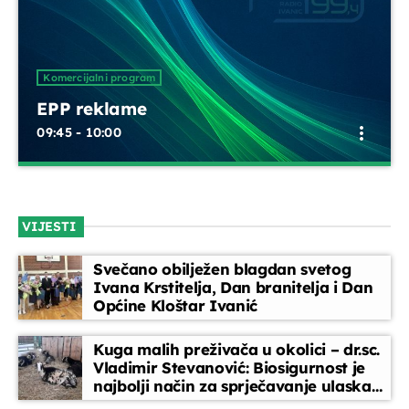
Telefonski oglasi
10:00 - 10:15
Komercijalni program
EPP reklame
Djeca i mladi na radiju
more_vert
09:45 - 10:00
10:15 - 10:45
EPP reklame
close
Vijesti
Plaćeni spotovi, plaćeni oglasi i obavijesti.
10:45 - 11:00
VIJESTI
Svečano obilježen blagdan svetog
Rezervirano vrijeme
Ivana Krstitelja, Dan branitelja i Dan
11:00 - 11:45
Općine Kloštar Ivanić
Kuga malih preživača u okolici – dr.sc.
Vladimir Stevanović: Biosigurnost je
najbolji način za sprječavanje ulaska
bolesti