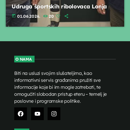
Udruga športskih ribolovaca Lonja
today
01.06.2026.
20
O NAMA
Biti na usluzi svojim slušateljima, kao
informativni servis građanima pružiti sve
informacije koje bi im mogle zatrebati, te
omogućiti slobodan pristup eteru – temelj je
poslovne i programske politike.