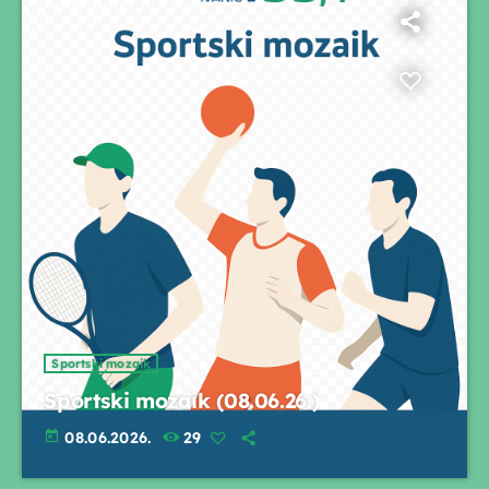
Sportski mozaik
Sportski mozaik (08.06.26.)
today
08.06.2026.
29