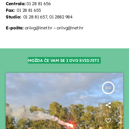
Centrala:
01 28 81 656
Fax:
01 28 81 655
Studio:
01 28 81 657, 01 2882 984
E-pošta:
oriivg@inet.hr – oriivg@net.hr
MOŽDA ĆE VAM SE I OVO SVIDJETI
insert_link