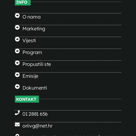
INFO
O nama
Marketing
Vijesti
Program
Propustili ste
Emisije
Dokumenti
KONTAKT
01 2881 656
oriivg@net.hr