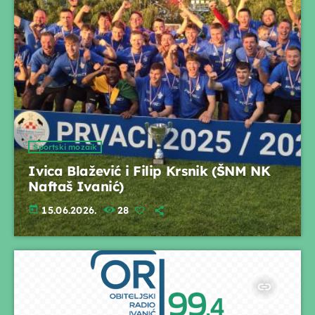
Sportski mozaik
Ivica Blažević i Filip Krsnik (ŠNM NK
Naftaš Ivanić)
today
15.06.2026.
28
insert_link