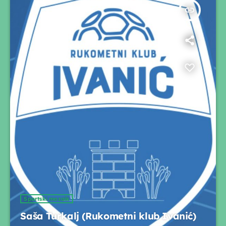
insert_link
Sportski mozaik
Saša Turkalj (Rukometni klub Ivanić)