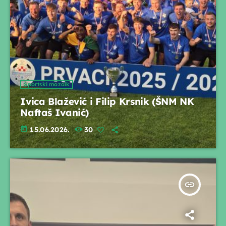
Sportski mozaik
Ivica Blažević i Filip Krsnik (ŠNM NK
Naftaš Ivanić)
today
15.06.2026.
30
insert_link