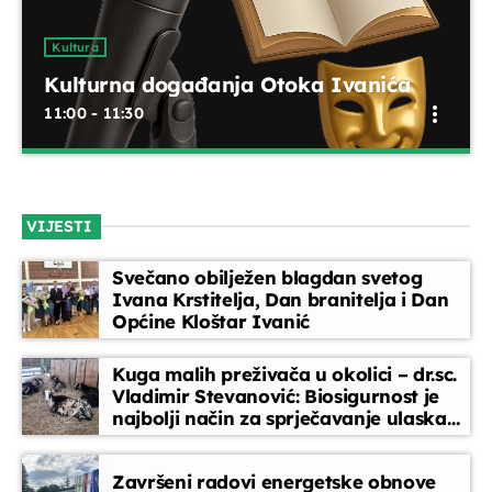
EPP reklame
Kultura
11:50 - 12:00
Kulturna događanja Otoka Ivanića
more_vert
11:00 - 11:30
Telefonski oglasi
12:00 - 12:05
Kulturna događanja Otoka Ivanića
close
Emisija koja donosi pregled kulturnih zbivanja na području
VIJESTI
Otoka Ivanića. Izvještaji s izložbi, koncerata, kazališnih
Glazbeni blok
predstava i ostalih kulturnih manifestacija – sve na jednom
12:05 - 12:45
Svečano obilježen blagdan svetog
mjestu za ljubitelje umjetnosti i tradicije.
Ivana Krstitelja, Dan branitelja i Dan
Općine Kloštar Ivanić
Dnevnik
12:45 - 13:00
Kuga malih preživača u okolici – dr.sc.
Vladimir Stevanović: Biosigurnost je
najbolji način za sprječavanje ulaska
bolesti
Završeni radovi energetske obnove