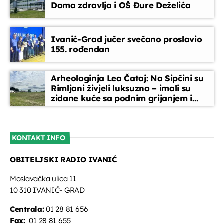
Doma zdravlja i OŠ Đure Deželića
Ivanić-Grad jučer svečano proslavio
155. rođendan
Arheologinja Lea Čataj: Na Sipčini su
Rimljani živjeli luksuzno – imali su
zidane kuće sa podnim grijanjem i
oslikanim zidovima
KONTAKT INFO
OBITELJSKI RADIO IVANIĆ
Moslavačka ulica 11
10 310 IVANIĆ- GRAD
Centrala:
01 28 81 656
Fax:
01 28 81 655