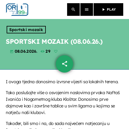
search
menu
play_arrow
PLAY
close
Sportski mozaik
NASLOVNICA
SPORTSKI MOZAIK (08.06.26.)
08.06.2026.
29
O NAMA
today
share
email
VIJESTI
PROGRAM
I ovoga tjedna donosimo izvrsne vijesti sa lokalnih terena.
Tako poslušajte više o osvojenim naslovima prvaka Naftaš
PROPUSTILI STE
Ivanića i Nogometnog kluba Kloštar. Donosimo prve
dojmove kao i završne tablice u svim ligama u kojima se
EMISIJE
natječu naši klubovi.
Također, bili smo i na, do sada najvećem natjecanju u