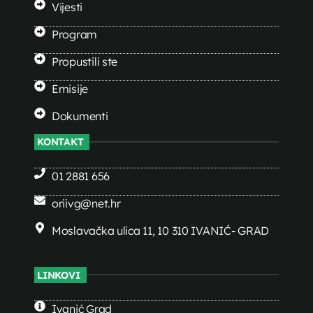
Vijesti
Program
Propustili ste
Emisije
Dokumenti
KONTAKT
01 2881 656
oriivg@net.hr
Moslavačka ulica 11, 10 310 IVANIĆ- GRAD
LINKOVI
Ivanić Grad