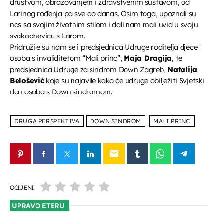
društvom, obrazovanjem i zdravstvenim sustavom, od
UPRAVO ETERU
Larinog rođenja pa sve do danas. Osim toga, upoznali su
nas sa svojim životnim stilom i dali nam mali uvid u svoju
svakodnevicu s Larom.
Pridružile su nam se i predsjednica Udruge roditelja djece i
osoba s invaliditetom “Mali princ”,
Maja Dragija
, te
predsjednica Udruge za sindrom Down Zagreb,
Natalija
Belošević
koje su najavile kako će udruge obilježiti Svjetski
dan osoba s Down sindromom.
Informativni
Ljudi i događaji
more_vert
13:30 - 14:00
DRUGA PERSPEKTIVA
DOWN SINDROM
MALI PRINC
Ljudi i događaji
close
email
Emisija koja donosi priče iz života – o zanimljivim
DANAS NA PROGRAMU
ljudima i značajnim događajima iz Ivanić-Grada i
okolice. Kroz razgovore, reportaže i prisjećanja bilježimo
OCIJENI
trenutke koji ostavljaju trag u zajednici.
Glazbeni blok
14:00 - 15:00
UPRAVO ETERU