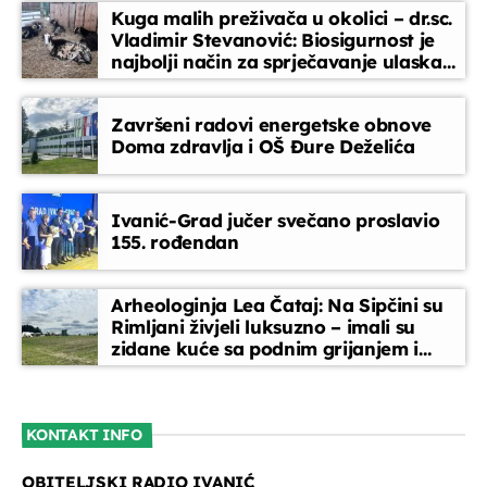
Kuga malih preživača u okolici – dr.sc.
Vladimir Stevanović: Biosigurnost je
najbolji način za sprječavanje ulaska
bolesti
Završeni radovi energetske obnove
Doma zdravlja i OŠ Đure Deželića
Ivanić-Grad jučer svečano proslavio
155. rođendan
Arheologinja Lea Čataj: Na Sipčini su
Rimljani živjeli luksuzno – imali su
zidane kuće sa podnim grijanjem i
oslikanim zidovima
KONTAKT INFO
OBITELJSKI RADIO IVANIĆ