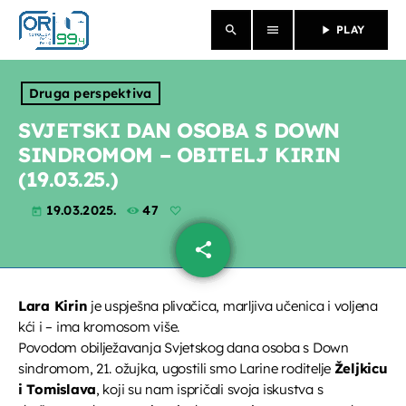
search
menu
play_arrow
PLAY
close
Druga perspektiva
NASLOVNICA
SVJETSKI DAN OSOBA S DOWN
SINDROMOM – OBITELJ KIRIN
O NAMA
(19.03.25.)
VIJESTI
19.03.2025.
47
today
share
email
PROGRAM
PROPUSTILI STE
Lara Kirin
je uspješna plivačica, marljiva učenica i voljena
kći i – ima kromosom više.
EMISIJE
Povodom obilježavanja Svjetskog dana osoba s Down
sindromom, 21. ožujka, ugostili smo Larine roditelje
Željkicu
i Tomislava
, koji su nam ispričali svoja iskustva s