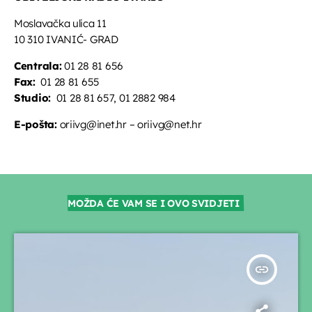
Moslavačka ulica 11
10 310 IVANIĆ- GRAD
Centrala:
01 28 81 656
Fax:
01 28 81 655
Studio:
01 28 81 657, 01 2882 984
E-pošta:
oriivg@inet.hr – oriivg@net.hr
MOŽDA ĆE VAM SE I OVO SVIDJETI
insert_link