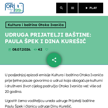
search
menu
play_arrow
PLAY
close
Kultura i baština Otoka Ivanića
NASLOVNICA
UDRUGA PRIJATELJI BAŠTINE:
PAULA ŠPEK I DINA KUREŠIĆ
O NAMA
08.07.2026.
42
today
VIJESTI
share
email
PROGRAM
U posljednjoj epizodi emisije Kultura i baština Otoka Ivanića
PROPUSTILI STE
prije ljetne pauze govorimo o udruzi koja obogaćuje kulturni
i društveni život cijelog područja Otoka Ivanića već više od
EMISIJE
20 godina.
Ugostit ćemo voditeljicu ureda udruge Prijatelji baštine
Paulu Špek i članicu udruge Dinu Kurešić.