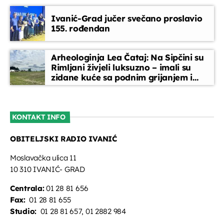
Ivanić-Grad jučer svečano proslavio
155. rođendan
Arheologinja Lea Čataj: Na Sipčini su
Rimljani živjeli luksuzno – imali su
zidane kuće sa podnim grijanjem i
oslikanim zidovima
KONTAKT INFO
OBITELJSKI RADIO IVANIĆ
Moslavačka ulica 11
10 310 IVANIĆ- GRAD
Centrala:
01 28 81 656
Fax:
01 28 81 655
Studio:
01 28 81 657, 01 2882 984