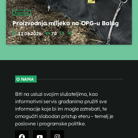
Agroval
Proizvodnja mlijeka na OPG-u Balug
today
12.06.2026.
70
O NAMA
Biti na usluzi svojim slušateljima, kao
informativni servis građanima pružiti sve
informacije koje bi im mogle zatrebati, te
omogućiti slobodan pristup eteru – temelj je
poslovne i programske politike.