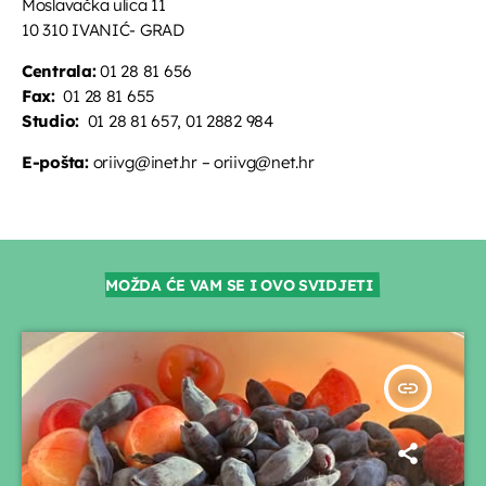
Moslavačka ulica 11
10 310 IVANIĆ- GRAD
Centrala:
01 28 81 656
Fax:
01 28 81 655
Studio:
01 28 81 657, 01 2882 984
E-pošta:
oriivg@inet.hr – oriivg@net.hr
MOŽDA ĆE VAM SE I OVO SVIDJETI
insert_link