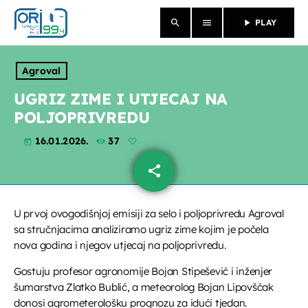
search
menu
play_arrow
PLAY
close
Agroval
NASLOVNICA
UGRIZ ZIME I UTJECAJ NA
POLJOPRIVREDU
O NAMA
16.01.2026.
37
today
VIJESTI
share
email
PROGRAM
U prvoj ovogodišnjoj emisiji za selo i poljoprivredu Agroval
PROPUSTILI STE
sa stručnjacima analiziramo ugriz zime kojim je počela
nova godina i njegov utjecaj na poljoprivredu.
EMISIJE
Gostuju profesor agronomije Bojan Stipešević i inženjer
šumarstva Zlatko Bublić, a meteorolog Bojan Lipovšćak
donosi agrometerološku prognozu za idući tjedan.