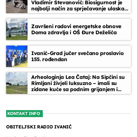
Vladimir Stevanović: Biosigurnost je
najbolji način za sprječavanje ulaska
bolesti
Završeni radovi energetske obnove
Doma zdravlja i OŠ Đure Deželića
Ivanić-Grad jučer svečano proslavio
155. rođendan
Arheologinja Lea Čataj: Na Sipčini su
Rimljani živjeli luksuzno – imali su
zidane kuće sa podnim grijanjem i
oslikanim zidovima
KONTAKT INFO
OBITELJSKI RADIO IVANIĆ