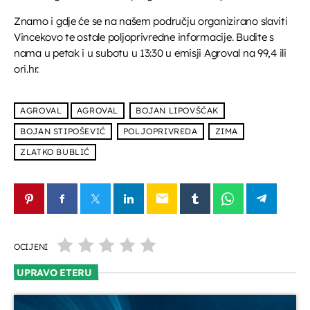
UPRAVO ETERU
Znamo i gdje će se na našem području organizirano slaviti
Vincekovo te ostale poljoprivredne informacije. Budite s
nama u petak i u subotu u 13:30 u emisji Agroval na 99,4 ili
ori.hr.
AGROVAL
AGROVAL
BOJAN LIPOVŠĆAK
Informativni
BOJAN STIPOŠEVIĆ
POLJOPRIVREDA
ZIMA
Jutarnja kronika
ZLATKO BUBLIĆ
07:00 - 07:30
email
DANAS NA PROGRAMU
OCIJENI
UPRAVO ETERU
Servisne informacije
07:30 - 07:35