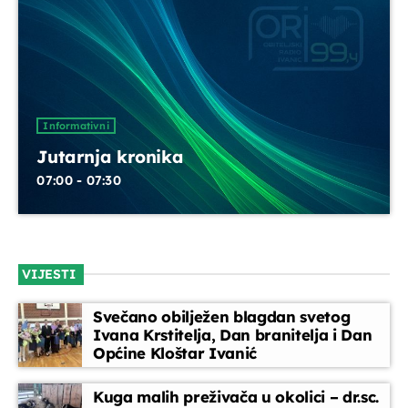
Glazbeni blok
07:35 - 08:00
Melodija dana
Informativni
08:00 - 08:15
Jutarnja kronika
07:00 - 07:30
Glazbeni blok
08:15 - 08:45
VIJESTI
Vijesti
08:45 - 09:00
Svečano obilježen blagdan svetog
Ivana Krstitelja, Dan branitelja i Dan
Općine Kloštar Ivanić
Kuga malih preživača u okolici – dr.sc.