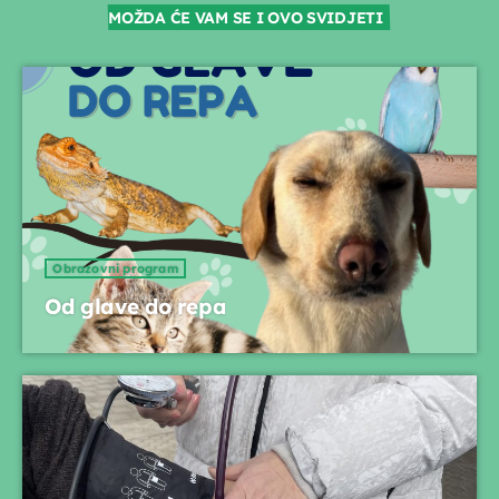
09:00 - 09:40
MOŽDA ĆE VAM SE I OVO SVIDJETI
Obavijesti
09:40 - 09:45
EPP reklame
09:45 - 10:00
Telefonski oglasi
Obrazovni program
10:00 - 10:15
Od glave do repa
Djeca i mladi na radiju
10:15 - 10:45