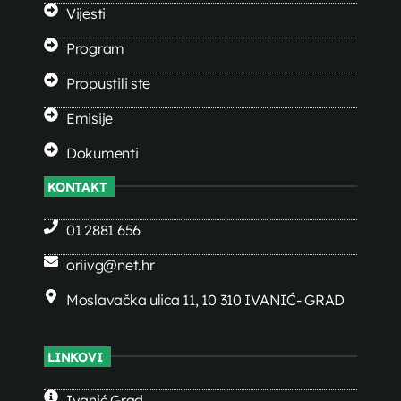
Vijesti
Program
Propustili ste
Emisije
Dokumenti
KONTAKT
01 2881 656
oriivg@net.hr
Moslavačka ulica 11, 10 310 IVANIĆ- GRAD
LINKOVI
Ivanić Grad