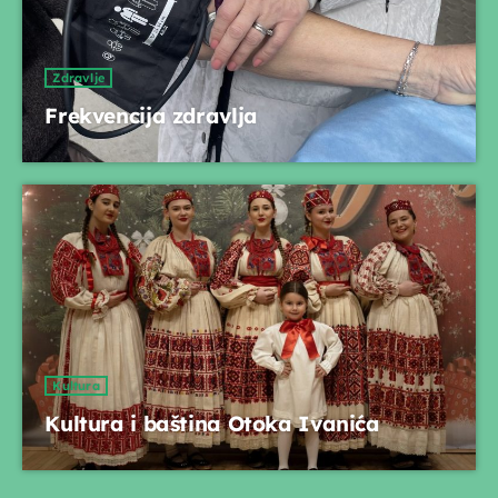
Zdravlje
Frekvencija zdravlja
Kultura
Kultura i baština Otoka Ivanića