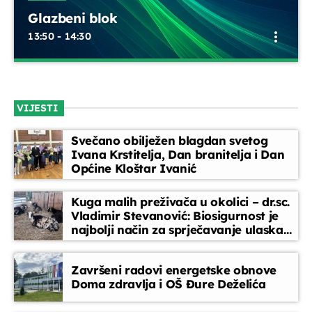
Glazbeni blok
EPP reklame
more_vert
13:50 - 14:30
15:45 - 16:00
Glazbeni blok
close
Zlatni evergreen
Opustite se uz odabrane glazbene hitove između emisija.
16:00 - 17:00
VIJESTI
Blok dobre glazbe donosi lagane ritmove, domaće i strane
pjesme koje prate vaše svakodnevne trenutke
Svečano obilježen blagdan svetog
Glazbeni blok
Ivana Krstitelja, Dan branitelja i Dan
17:00 - 17:30
Općine Kloštar Ivanić
Kuga malih preživača u okolici – dr.sc.
CMC nacionalna top-lista
Vladimir Stevanović: Biosigurnost je
17:30 - 18:15
najbolji način za sprječavanje ulaska
bolesti
Završeni radovi energetske obnove
Doma zdravlja i OŠ Đure Deželića