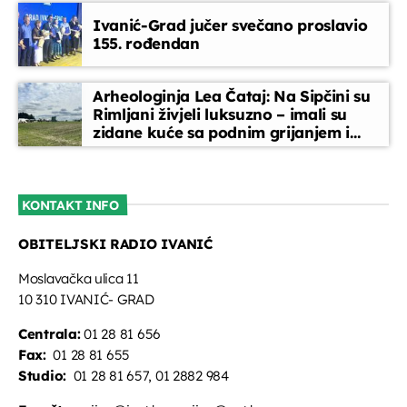
Ivanić-Grad jučer svečano proslavio
155. rođendan
Arheologinja Lea Čataj: Na Sipčini su
Rimljani živjeli luksuzno – imali su
zidane kuće sa podnim grijanjem i
oslikanim zidovima
KONTAKT INFO
OBITELJSKI RADIO IVANIĆ
Moslavačka ulica 11
10 310 IVANIĆ- GRAD
Centrala:
01 28 81 656
Fax:
01 28 81 655
Studio:
01 28 81 657, 01 2882 984