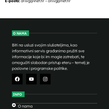
E-pošta:
oriivg@inet.hr – oriivg@net.hr
O NAMA
Biti na usluzi svojim slušateljima, kao
informativni servis građanima pružiti sve
informacije koje bi im mogle zatrebati, te
omogućiti slobodan pristup eteru – temelj je
poslovne i programske politike.
INFO
O nama