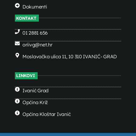
Dokumenti
KONTAKT
01 2881 656
oriivg@net.hr
Moslavačka ulica 11, 10 310 IVANIĆ- GRAD
LINKOVI
Ivanić Grad
Općina Križ
Općina Kloštar Ivanić