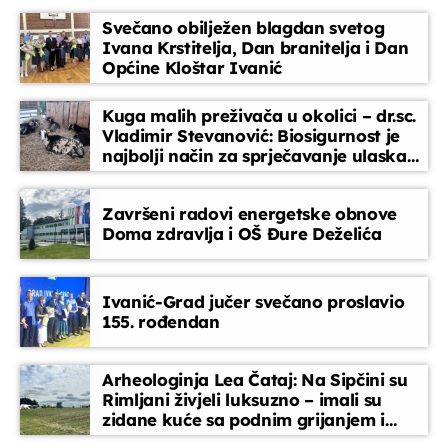
razgovore koji diraju. Kontakt-emisija u kojoj je srce uvijek
Svečano obilježen blagdan svetog
na prvom mjestu.
Servisne informacije
Ivana Krstitelja, Dan branitelja i Dan
07:30 - 07:35
Općine Kloštar Ivanić
Kuga malih preživača u okolici – dr.sc.
Glazbeni blok
Vladimir Stevanović: Biosigurnost je
07:35 - 08:00
najbolji način za sprječavanje ulaska
bolesti
Završeni radovi energetske obnove
Melodija dana
Doma zdravlja i OŠ Đure Deželića
08:00 - 08:15
Ivanić-Grad jučer svečano proslavio
Glazbeni blok
155. rođendan
08:15 - 08:45
Arheologinja Lea Čataj: Na Sipčini su
Rimljani živjeli luksuzno – imali su
zidane kuće sa podnim grijanjem i
oslikanim zidovima