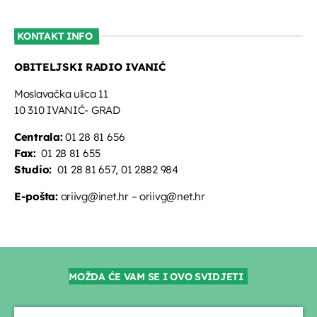
KONTAKT INFO
OBITELJSKI RADIO IVANIĆ
Moslavačka ulica 11
10 310 IVANIĆ- GRAD
Centrala:
01 28 81 656
Fax:
01 28 81 655
Studio:
01 28 81 657, 01 2882 984
E-pošta:
oriivg@inet.hr – oriivg@net.hr
MOŽDA ĆE VAM SE I OVO SVIDJETI