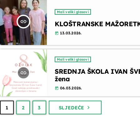
Mali veliki glasovi
insert_link
KLOŠTRANSKE MAŽORETKINJ
13.03.2026.
today
Mali veliki glasovi
SREDNJA ŠKOLA IVAN ŠVE
insert_link
žena
06.03.2026.
today
navigate_next
1
2
3
SLJEDEĆE