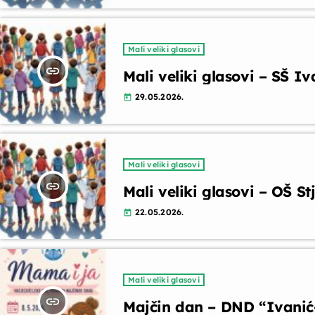
Mali veliki glasovi
insert_link
Mali veliki glasovi – SŠ Iv
29.05.2026.
today
Mali veliki glasovi
insert_link
Mali veliki glasovi – OŠ S
22.05.2026.
today
Mali veliki glasovi
insert_link
Majčin dan – DND “Ivanić