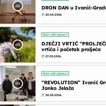
insert_link
DRON DAN u Ivanić-Grad
20.04.2026.
today
Mali veliki glasovi
DJEČJI VRTIĆ “PROLJEĆE
insert_link
vrtića i početak proljeća
27.03.2026.
today
Mali veliki glasovi
“REVOLUTION” Ivanić Grad
insert_link
Janko Jelača
20.03.2026.
today