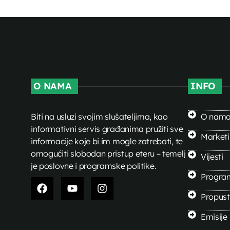
O NAMA
INFO
Biti na usluzi svojim slušateljima, kao
O nam
informativni servis građanima pružiti sve
Market
informacije koje bi im mogle zatrebati, te
omogućiti slobodan pristup eteru – temelj
Vijesti
je poslovne i programske politike.
Progra
Propusti
Emisije