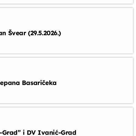
an Švear (29.5.2026.)
tjepana Basaričeka
-Grad” i DV Ivanić-Grad