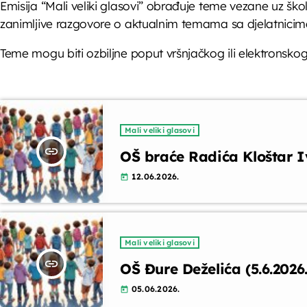
Emisija “Mali veliki glasovi” obrađuje teme vezane uz škol
zanimljive razgovore o aktualnim temama sa djelatnicima š
Teme mogu biti ozbiljne poput vršnjačkog ili elektronskog 
Mali veliki glasovi
insert_link
OŠ braće Radića Kloštar I
12.06.2026.
today
Mali veliki glasovi
insert_link
OŠ Đure Deželića (5.6.2026.
05.06.2026.
today