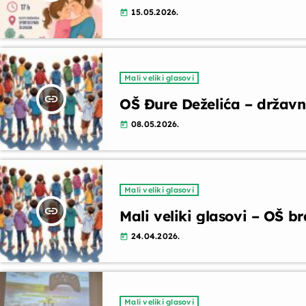
15.05.2026.
today
Mali veliki glasovi
insert_link
OŠ Đure Deželića – državna
08.05.2026.
today
Mali veliki glasovi
insert_link
Mali veliki glasovi – OŠ b
24.04.2026.
today
Mali veliki glasovi