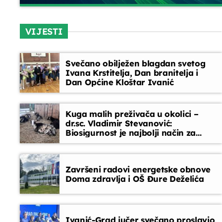
close
EPP reklame
Glazbeni blok
VIJESTI
15:45 - 16:00
Opustite se uz odabrane glazbene hitove između
emisija. Blok dobre glazbe donosi lagane ritmove,
Svečano obilježen blagdan svetog
domaće i strane pjesme koje prate vaše
Ivana Krstitelja, Dan branitelja i
svakodnevne trenutke
Dan Općine Kloštar Ivanić
Kuga malih preživača u okolici –
dr.sc. Vladimir Stevanović:
Biosigurnost je najbolji način za
sprječavanje ulaska bolesti
Završeni radovi energetske obnove
Doma zdravlja i OŠ Đure Deželića
Ivanić-Grad jučer svečano proslavio