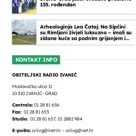
155. rođendan
Arheologinja Lea Čataj: Na Sipčini
su Rimljani živjeli luksuzno – imali su
zidane kuće sa podnim grijanjem i
oslikanim zidovima
KONTAKT INFO
OBITELJSKI RADIO IVANIĆ
Moslavačka ulica 11
10 310 IVANIĆ- GRAD
Centrala:
01 28 81 656
Fax:
01 28 81 655
Studio:
01 28 81 657, 01 2882 984
E-pošta:
oriivg@inet.hr – oriivg@net.hr