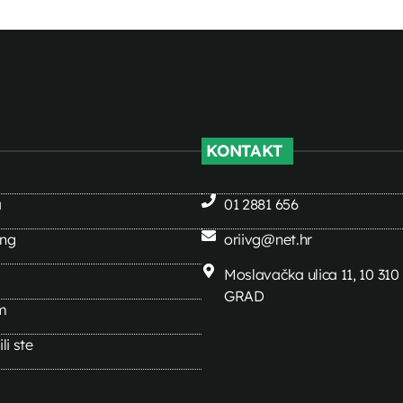
KONTAKT
a
01 2881 656
ing
oriivg@net.hr
Moslavačka ulica 11, 10 31
GRAD
m
li ste