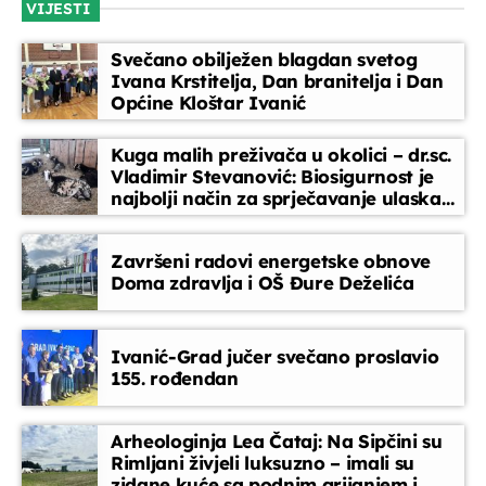
VIJESTI
Telefonski oglasi
Svečano obilježen blagdan svetog
12:00 - 12:10
Ivana Krstitelja, Dan branitelja i Dan
Općine Kloštar Ivanić
Glazbeni blok
Kuga malih preživača u okolici – dr.sc.
12:10 - 12:45
Vladimir Stevanović: Biosigurnost je
najbolji način za sprječavanje ulaska
bolesti
Dnevnik
12:45 - 13:00
Završeni radovi energetske obnove
Doma zdravlja i OŠ Đure Deželića
Glazbeni blok
13:00 - 15:30
Ivanić-Grad jučer svečano proslavio
155. rođendan
Arheologinja Lea Čataj: Na Sipčini su
Rimljani živjeli luksuzno – imali su
zidane kuće sa podnim grijanjem i