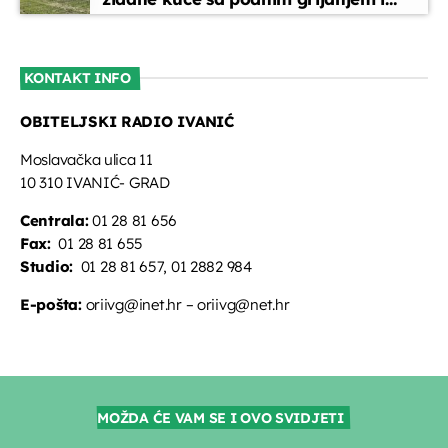
oslikanim zidovima
KONTAKT INFO
OBITELJSKI RADIO IVANIĆ
Moslavačka ulica 11
10 310 IVANIĆ- GRAD
Centrala:
01 28 81 656
Fax:
01 28 81 655
Studio:
01 28 81 657, 01 2882 984
E-pošta:
oriivg@inet.hr – oriivg@net.hr
MOŽDA ĆE VAM SE I OVO SVIDJETI