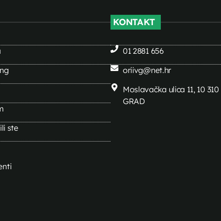
KONTAKT
a
01 2881 656
ing
oriivg@net.hr
Moslavačka ulica 11, 10 31
GRAD
m
li ste
nti