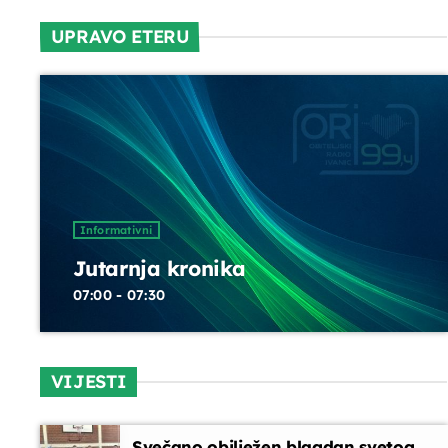
DANAS NA PROGRAMU
UPRAVO ETERU
Servisne informacije
07:30 - 08:00
Horoskop
08:00 - 08:10
Informativni
Jutarnja kronika
Melodija dana
07:00 - 07:30
08:10 - 08:15
VIJESTI
Glazbeni blok
08:15 - 08:45
Svečano obilježen blagdan svetog