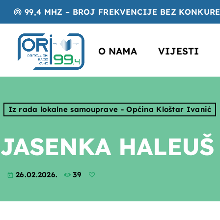
99,4 MHZ – BROJ FREKVENCIJE BEZ KONKUR
wifi_tethering
O NAMA
VIJESTI
Iz rada lokalne samouprave - Općina Kloštar Ivanić
JASENKA HALEUŠ
26.02.2026.
39
today