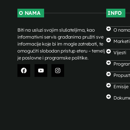
O NAMA
INFO
Biti na usluzi svojim slušateljima, kao
O nam
informativni servis građanima pružiti sve
Market
informacije koje bi im mogle zatrebati, te
omogućiti slobodan pristup eteru – temelj
Vijesti
je poslovne i programske politike.
Progra
Propusti
Emisije
Dokume