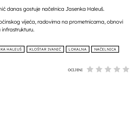
nić danas gostuje načelnica Jasenka Haleuš.
pćinskog vijeća, radovima na prometnicama, obnovi
infrastrukturu.
NKA HALEUŠ
KLOŠTAR IVANIĆ
LOKALNA
NAČELNICA
OCIJENI