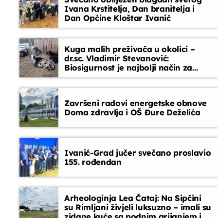
Ivana Krstitelja, Dan branitelja i
Dan Općine Kloštar Ivanić
Vijesti
08:45 - 09:00
Kuga malih preživača u okolici –
dr.sc. Vladimir Stevanović:
Biosigurnost je najbolji način za
sprječavanje ulaska bolesti
Završeni radovi energetske obnove
Doma zdravlja i OŠ Đure Deželića
Ivanić-Grad jučer svečano proslavio
155. rođendan
Arheologinja Lea Čataj: Na Sipčini
su Rimljani živjeli luksuzno – imali su
zidane kuće sa podnim grijanjem i