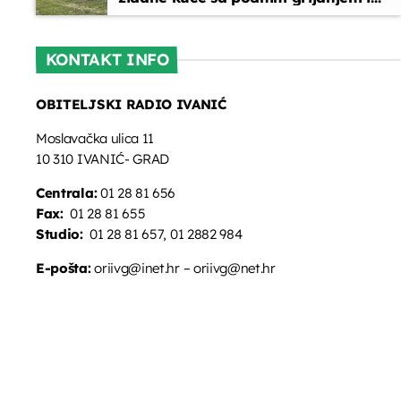
oslikanim zidovima
KONTAKT INFO
OBITELJSKI RADIO IVANIĆ
Moslavačka ulica 11
10 310 IVANIĆ- GRAD
Centrala:
01 28 81 656
Fax:
01 28 81 655
Studio:
01 28 81 657, 01 2882 984
E-pošta:
oriivg@inet.hr – oriivg@net.hr