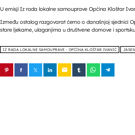
U emisji Iz rada lokalne samouprave Općina Kloštar Iva
Između ostalog razgovarat ćemo o današnjoj sjednici O
stare ljekarne, ulaganjima u društvene domove i sportsku 
IZ RADA LOKALNE SAMOUPRAVE - OPĆINA KLOŠTAR IVANIĆ
JASE
email