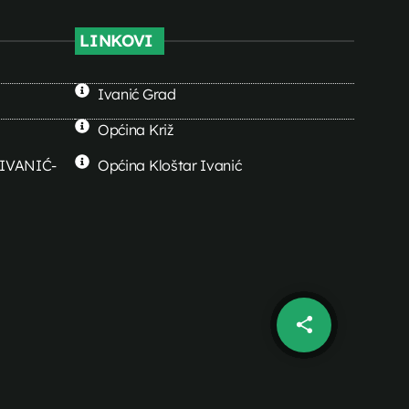
LINKOVI
Ivanić Grad
Općina Križ
0 IVANIĆ-
Općina Kloštar Ivanić
share
email