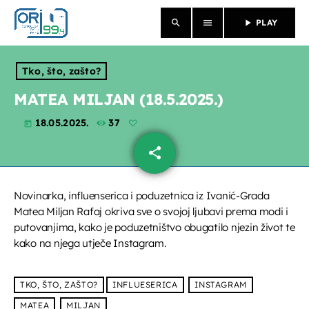
search
menu
play_arrow
PLAY
close
Tko, što, zašto?
NASLOVNICA
MATEA MILJAN (18.5.2025.)
18.05.2025.
37
O NAMA
today
share
email
VIJESTI
PROGRAM
Novinarka, influenserica i poduzetnica iz Ivanić-Grada
Matea Miljan Rafaj okriva sve o svojoj ljubavi prema modi i
PROPUSTILI STE
putovanjima, kako je poduzetništvo obugatilo njezin život te
kako na njega utječe Instagram.
EMISIJE
TKO, ŠTO, ZAŠTO?
INFLUESERICA
INSTAGRAM
MATEA
MILJAN