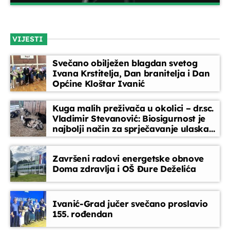
Kronika dana
close
Između redaka
Sažetak najvažnijih događaja dana – u emisiji 'Kronika
19:30 - 19:45
VIJESTI
dana' donosimo pregled ključnih vijesti, izjava i zbivanja
koja su obilježila dan u Ivanić-Gradu, Hrvatskoj i svijetu.
Svečano obilježen blagdan svetog
Sve na jednom mjestu, jasno i sažeto.
Glazbeni blok
Ivana Krstitelja, Dan branitelja i Dan
19:45 - 20:45
Općine Kloštar Ivanić
Kuga malih preživača u okolici – dr.sc.
Vijesti
Vladimir Stevanović: Biosigurnost je
20:45 - 20:50
najbolji način za sprječavanje ulaska
bolesti
Na žeravici
Završeni radovi energetske obnove
21:00 - 22:00
Doma zdravlja i OŠ Đure Deželića
Ivanić-Grad jučer svečano proslavio
155. rođendan