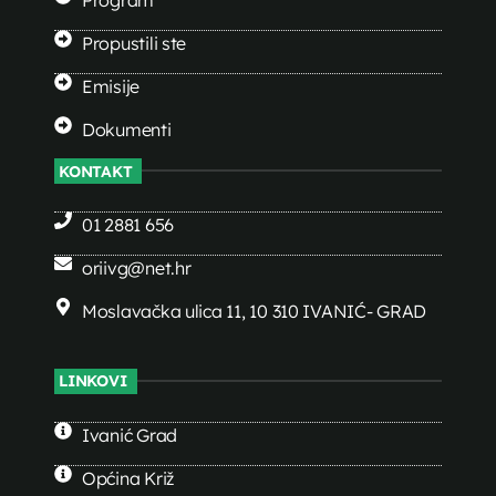
Program
Propustili ste
Emisije
Dokumenti
KONTAKT
01 2881 656
oriivg@net.hr
Moslavačka ulica 11, 10 310 IVANIĆ- GRAD
LINKOVI
Ivanić Grad
Općina Križ