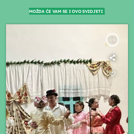
MOŽDA ĆE VAM SE I OVO SVIDJETI
insert_link