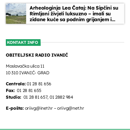
Arheologinja Lea Čataj: Na Sipčini su
Rimljani živjeli luksuzno – imali su
zidane kuće sa podnim grijanjem i
oslikanim zidovima
KONTAKT INFO
OBITELJSKI RADIO IVANIĆ
Moslavačka ulica 11
10 310 IVANIĆ- GRAD
Centrala:
01 28 81 656
Fax:
01 28 81 655
Studio:
01 28 81 657, 01 2882 984
E-pošta:
oriivg@inet.hr – oriivg@net.hr