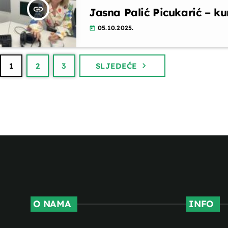
insert_link
Jasna Palić Picukarić – ku
05.10.2025.
today
navigate_next
1
2
3
SLJEDEĆE
O NAMA
INFO