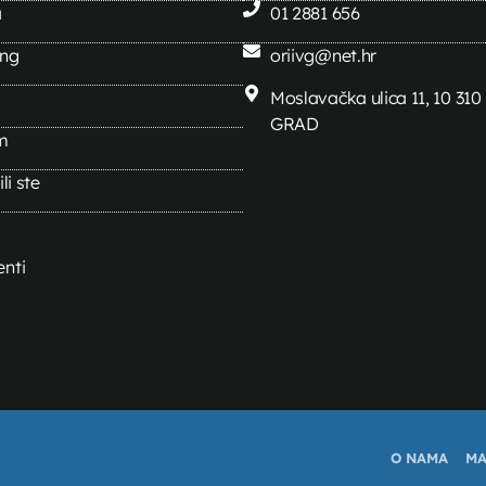
a
01 2881 656
ing
oriivg@net.hr
Moslavačka ulica 11, 10 31
GRAD
m
li ste
nti
O NAMA
MA