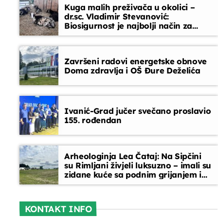
Kuga malih preživača u okolici –
dr.sc. Vladimir Stevanović:
Vijesti
Biosigurnost je najbolji način za
sprječavanje ulaska bolesti
08:45 - 09:00
Završeni radovi energetske obnove
Doma zdravlja i OŠ Đure Deželića
Ivanić-Grad jučer svečano proslavio
155. rođendan
Arheologinja Lea Čataj: Na Sipčini
su Rimljani živjeli luksuzno – imali su
zidane kuće sa podnim grijanjem i
oslikanim zidovima
KONTAKT INFO