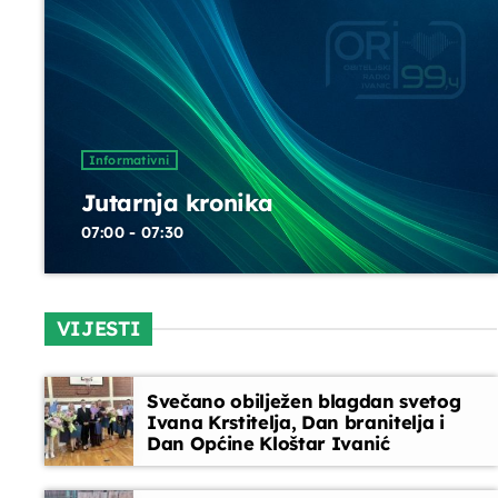
DANAS NA PROGRAMU
Servisne informacije
07:30 - 08:00
Informativni
Jutarnja kronika
Horoskop
07:00 - 07:30
08:00 - 08:10
Melodija dana
VIJESTI
08:10 - 08:15
Svečano obilježen blagdan svetog
Ivana Krstitelja, Dan branitelja i
Glazbeni blok
Dan Općine Kloštar Ivanić
08:15 - 08:45