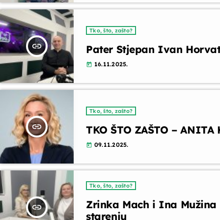
Tko, što, zašto?
insert_link
Pater Stjepan Ivan Horvat 
16.11.2025.
today
Tko, što, zašto?
insert_link
TKO ŠTO ZAŠTO – ANITA K
09.11.2025.
today
Tko, što, zašto?
Zrinka Mach i Ina Mužina 
insert_link
starenju