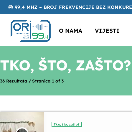
99,4 MHZ – BROJ FREKVENCIJE BEZ KONKUR
wifi_tethering
O NAMA
VIJESTI
TKO, ŠTO, ZAŠTO?
36 Rezultata / Stranica 1 of 3
Tko, što, zašto?