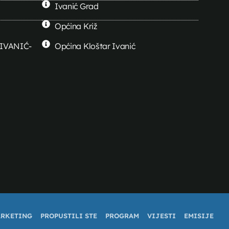
Ivanić Grad
Općina Križ
0 IVANIĆ-
Općina Kloštar Ivanić
RKETING
PROPUSTILI STE
PROGRAM
VIJESTI
EMISIJE