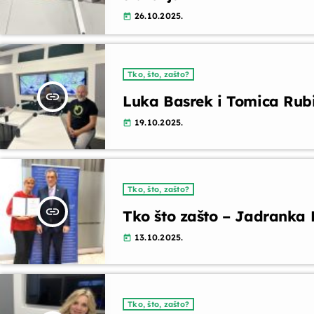
26.10.2025.
today
Tko, što, zašto?
insert_link
Luka Basrek i Tomica Rubin
19.10.2025.
today
Tko, što, zašto?
insert_link
Tko što zašto – Jadranka 
13.10.2025.
today
Tko, što, zašto?