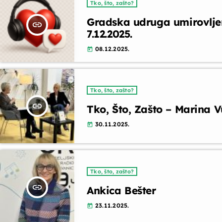
Tko, što, zašto?
Gradska udruga umirovlje
insert_link
7.12.2025.
08.12.2025.
today
Tko, što, zašto?
insert_link
Tko, Što, Zašto – Marina Vu
30.11.2025.
today
Tko, što, zašto?
insert_link
Ankica Bešter
23.11.2025.
today