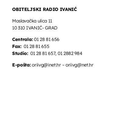
OBITELJSKI RADIO IVANIĆ
Moslavačka ulica 11
10 310 IVANIĆ- GRAD
Centrala:
01 28 81 656
Fax:
01 28 81 655
Studio:
01 28 81 657, 01 2882 984
E-pošta:
oriivg@inet.hr – oriivg@net.hr