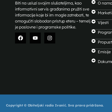
Biti na usluzi svojim slušateljima, kao
O nam
informativni servis građanima pružiti sve
Market
informacije koje bi im mogle zatrebati, te
omogućiti slobodan pristup eteru – temelj
Vijesti
je poslovne i programske politike.
Progra
Propusti
Emisije
Dokume
Copyright © Obiteljski radio Ivanić. Sva prava pridržana.