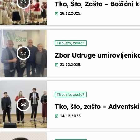
insert_link
Tko, Što, Zašto – Božićni 
28.12.2025.
today
Tko, što, zašto?
insert_link
Zbor Udruge umirovljenik
21.12.2025.
today
Tko, što, zašto?
insert_link
Tko, što, zašto – Adventsk
14.12.2025.
today