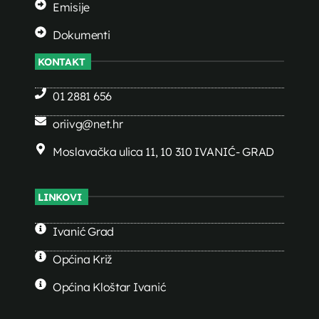
Emisije
Dokumenti
KONTAKT
01 2881 656
oriivg@net.hr
Moslavačka ulica 11, 10 310 IVANIĆ- GRAD
LINKOVI
Ivanić Grad
Općina Križ
Općina Kloštar Ivanić