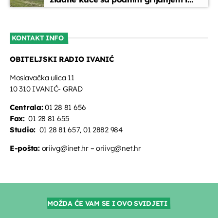
oslikanim zidovima
KONTAKT INFO
OBITELJSKI RADIO IVANIĆ
Moslavačka ulica 11
10 310 IVANIĆ- GRAD
Centrala:
01 28 81 656
Fax:
01 28 81 655
Studio:
01 28 81 657, 01 2882 984
E-pošta:
oriivg@inet.hr – oriivg@net.hr
MOŽDA ĆE VAM SE I OVO SVIDJETI