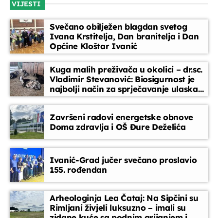
VIJESTI
Blok dobre glazbe donosi lagane ritmove, domaće i strane
pjesme koje prate vaše svakodnevne trenutke
Glazbeni blok
Svečano obilježen blagdan svetog
08:50 - 09:00
Ivana Krstitelja, Dan branitelja i Dan
Općine Kloštar Ivanić
Radio vremeplov
Kuga malih preživača u okolici – dr.sc.
radnim danom i subotom u 9,00 (do 5
Vladimir Stevanović: Biosigurnost je
min), repriza u 16,30
najbolji način za sprječavanje ulaska
09:00 - 09:05
bolesti
Glazbeni blok
Završeni radovi energetske obnove
09:05 - 09:15
Doma zdravlja i OŠ Đure Deželića
Između redaka
Ivanić-Grad jučer svečano proslavio
09:15 - 09:30
155. rođendan
Arheologinja Lea Čataj: Na Sipčini su
Rimljani živjeli luksuzno – imali su
zidane kuće sa podnim grijanjem i