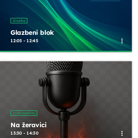
Glazba
Glazbeni blok
more_vert
12:05 - 12:45
close
Glazbeni blok
Opustite se uz odabrane glazbene hitove između emisija.
Blok dobre glazbe donosi lagane ritmove, domaće i
strane pjesme koje prate vaše svakodnevne trenutke
Informativni
Na žeravici
more_vert
13:30 - 14:30