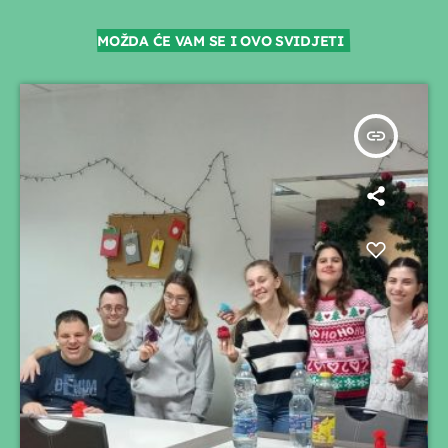
MOŽDA ĆE VAM SE I OVO SVIDJETI
insert_link