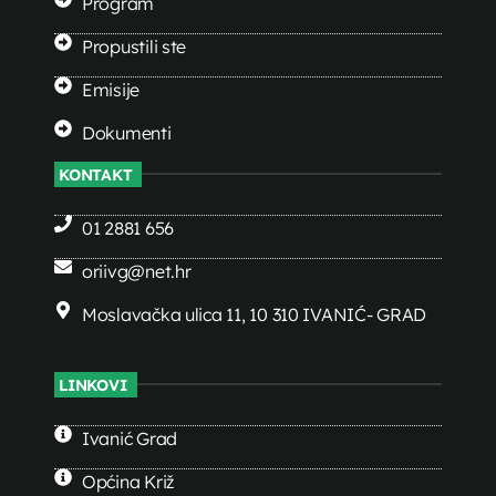
Program
Propustili ste
Emisije
Dokumenti
KONTAKT
01 2881 656
oriivg@net.hr
Moslavačka ulica 11, 10 310 IVANIĆ- GRAD
LINKOVI
Ivanić Grad
Općina Križ