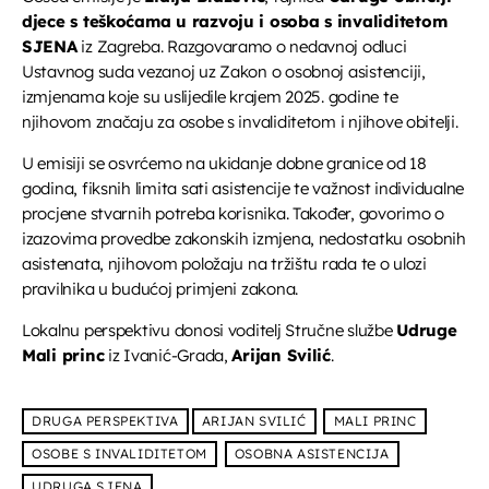
UPRAVO ETERU
djece s teškoćama u razvoju i osoba s invaliditetom
SJENA
iz Zagreba. Razgovaramo o nedavnoj odluci
Ustavnog suda vezanoj uz Zakon o osobnoj asistenciji,
izmjenama koje su uslijedile krajem 2025. godine te
njihovom značaju za osobe s invaliditetom i njihove obitelji.
U emisiji se osvrćemo na ukidanje dobne granice od 18
godina, fiksnih limita sati asistencije te važnost individualne
Glazba
procjene stvarnih potreba korisnika. Također, govorimo o
Glazbeni blok
izazovima provedbe zakonskih izmjena, nedostatku osobnih
asistenata, njihovom položaju na tržištu rada te o ulozi
more_vert
13:00 - 15:30
pravilnika u budućoj primjeni zakona.
Glazbeni blok
Lokalnu perspektivu donosi voditelj Stručne službe
Udruge
close
Mali princ
iz Ivanić-Grada,
Arijan Svilić
.
Opustite se uz odabrane glazbene hitove između
DANAS NA PROGRAMU
emisija. Blok dobre glazbe donosi lagane ritmove,
domaće i strane pjesme koje prate vaše svakodnevne
DRUGA PERSPEKTIVA
ARIJAN SVILIĆ
MALI PRINC
trenutke
Melodija dana
OSOBE S INVALIDITETOM
OSOBNA ASISTENCIJA
15:30 - 15:35
UDRUGA SJENA