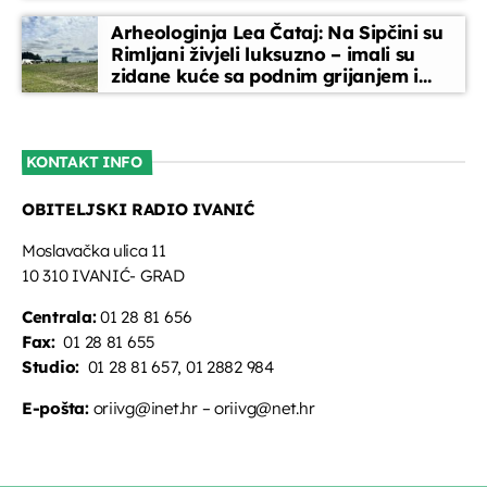
Arheologinja Lea Čataj: Na Sipčini su
Rimljani živjeli luksuzno – imali su
zidane kuće sa podnim grijanjem i
oslikanim zidovima
KONTAKT INFO
OBITELJSKI RADIO IVANIĆ
Moslavačka ulica 11
10 310 IVANIĆ- GRAD
Centrala:
01 28 81 656
Fax:
01 28 81 655
Studio:
01 28 81 657, 01 2882 984
E-pošta:
oriivg@inet.hr – oriivg@net.hr