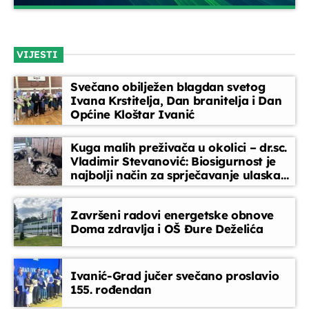
Glazbeni blok
close
Opustite se uz odabrane glazbene hitove između emisija.
VIJESTI
Blok dobre glazbe donosi lagane ritmove, domaće i strane
pjesme koje prate vaše svakodnevne trenutke
Svečano obilježen blagdan svetog
Ivana Krstitelja, Dan branitelja i Dan
Općine Kloštar Ivanić
Kuga malih preživača u okolici – dr.sc.
Vladimir Stevanović: Biosigurnost je
najbolji način za sprječavanje ulaska
bolesti
Završeni radovi energetske obnove
Doma zdravlja i OŠ Đure Deželića
Ivanić-Grad jučer svečano proslavio
155. rođendan