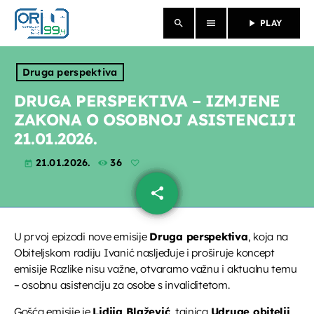
search
menu
play_arrow
PLAY
close
Druga perspektiva
NASLOVNICA
DRUGA PERSPEKTIVA – IZMJENE
ZAKONA O OSOBNOJ ASISTENCIJI
O NAMA
21.01.2026.
VIJESTI
21.01.2026.
36
today
share
email
PROGRAM
PROPUSTILI STE
U prvoj epizodi nove emisije
Druga perspektiva
, koja na
Obiteljskom radiju Ivanić nasljeđuje i proširuje koncept
EMISIJE
emisije Razlike nisu važne, otvaramo važnu i aktualnu temu
– osobnu asistenciju za osobe s invaliditetom.
Gošća emisije je
Lidija Blažević
, tajnica
Udruge obitelji