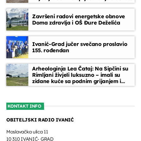
bolesti
Završeni radovi energetske obnove
Doma zdravlja i OŠ Đure Deželića
Ivanić-Grad jučer svečano proslavio
155. rođendan
Arheologinja Lea Čataj: Na Sipčini su
Rimljani živjeli luksuzno – imali su
zidane kuće sa podnim grijanjem i
oslikanim zidovima
KONTAKT INFO
OBITELJSKI RADIO IVANIĆ
Moslavačka ulica 11
10 310 IVANIĆ- GRAD