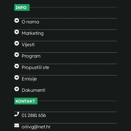
INFO
O nama
Marketing
Vijesti
Program
Propustili ste
Emisije
Dokumenti
KONTAKT
01 2881 656
oriivg@net.hr