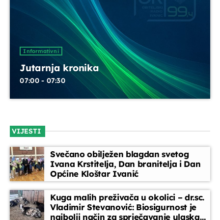
Horoskop
08:00 - 08:10
Informativni
Melodija dana
Jutarnja kronika
08:10 - 08:15
07:00 - 07:30
Glazbeni blok
08:15 - 08:45
VIJESTI
Vijesti
Svečano obilježen blagdan svetog
08:45 - 09:00
Ivana Krstitelja, Dan branitelja i Dan
Općine Kloštar Ivanić
Kuga malih preživača u okolici – dr.sc.
Vladimir Stevanović: Biosigurnost je
najbolji način za sprječavanje ulaska