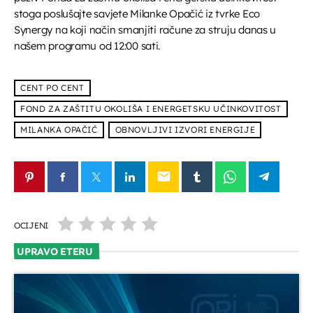
UPRAVO ETERU
stoga poslušajte savjete Milanke Opačić iz tvrke Eco
Synergy na koji način smanjiti račune za struju danas u
našem programu od 12:00 sati.
CENT PO CENT
FOND ZA ZAŠTITU OKOLIŠA I ENERGETSKU UČINKOVITOST
MILANKA OPAČIĆ
OBNOVLJIVI IZVORI ENERGIJE
Informativni
Jutarnja kronika
07:00 - 07:30
email
OCIJENI
DANAS NA PROGRAMU
UPRAVO ETERU
Servisne informacije
07:30 - 08:00