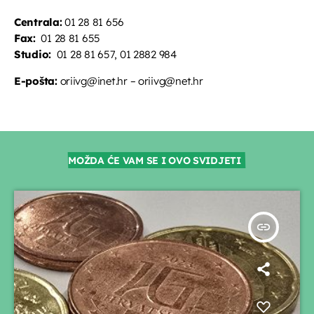
Centrala:
01 28 81 656
Fax:
01 28 81 655
Studio:
01 28 81 657, 01 2882 984
E-pošta:
oriivg@inet.hr – oriivg@net.hr
MOŽDA ĆE VAM SE I OVO SVIDJETI
insert_link