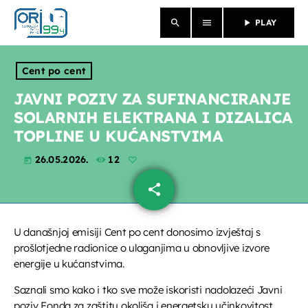
search
menu
play_arrow
PLAY
close
Cent po cent
NASLOVNICA
JAVNI POZIV ZA SUFINANCIRANJE
SOLARNIH ELEKTRANA I DIZALICA
O NAMA
TOPLINE U KUĆANSTVIMA
VIJESTI
26.05.2026.
12
today
share
email
PROGRAM
PROPUSTILI STE
U današnjoj emisiji Cent po cent donosimo izvještaj s
prošlotjedne radionice o ulaganjima u obnovljive izvore
EMISIJE
energije u kućanstvima.
Saznali smo kako i tko sve može iskoristi nadolazeći Javni
poziv Fonda za zaštitu okoliša i energetsku učinkovitost