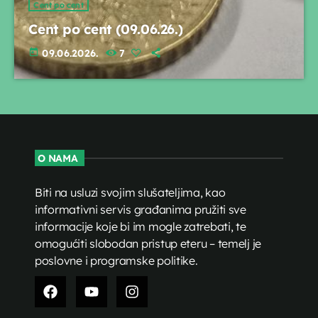
Cent po cent
Cent po cent (09.06.26.)
today
09.06.2026.
7
O NAMA
Biti na usluzi svojim slušateljima, kao
informativni servis građanima pružiti sve
informacije koje bi im mogle zatrebati, te
omogućiti slobodan pristup eteru – temelj je
poslovne i programske politike.